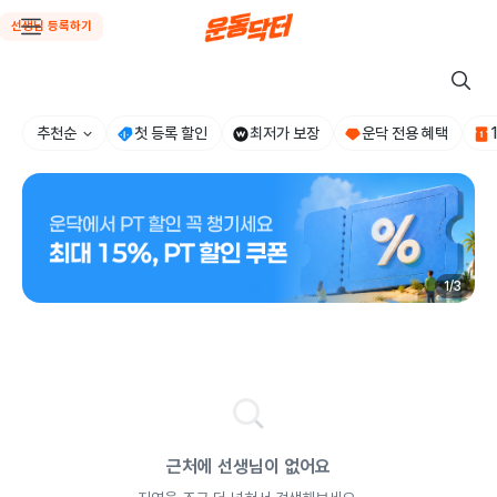
선생님 등록하기
추천순
첫 등록 할인
최저가 보장
운닥 전용 혜택
1
/
3
근처에 선생님이 없어요