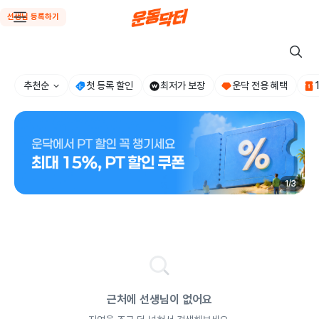
선생님 등록하기
추천순
첫 등록 할인
최저가 보장
운닥 전용 혜택
1
/
3
근처에 선생님이 없어요