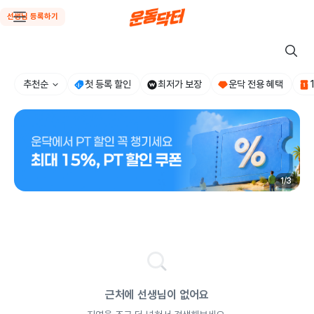
선생님 등록하기
추천순
첫 등록 할인
최저가 보장
운닥 전용 혜택
1
/
3
근처에 선생님이 없어요