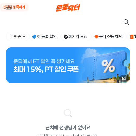
선생님 등록하기
추천순
첫 등록 할인
최저가 보장
운닥 전용 혜택
1
/
3
근처에 선생님이 없어요