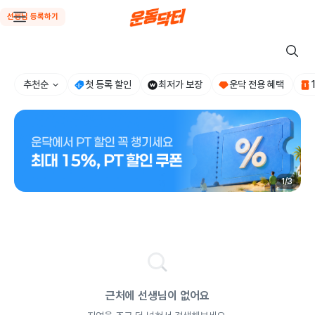
선생님 등록하기
추천순
첫 등록 할인
최저가 보장
운닥 전용 혜택
1
/
3
근처에 선생님이 없어요