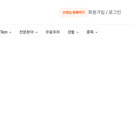
회원가입 / 로그인
선생님 등록하기
~1km
전문분야
성별
종목
무료주차