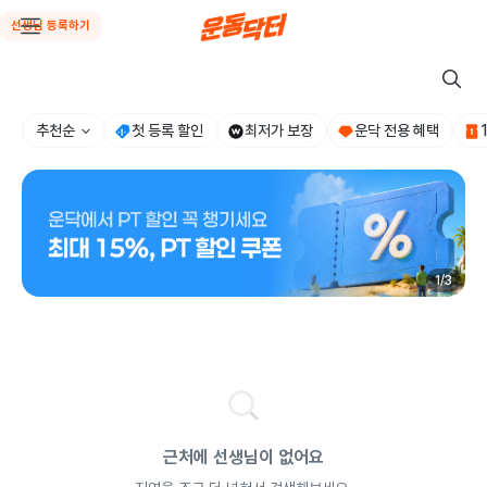
선생님 등록하기
추천순
첫 등록 할인
최저가 보장
운닥 전용 혜택
1
/
3
근처에 선생님이 없어요