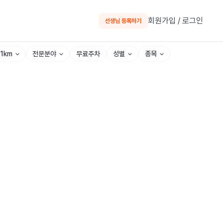
회원가입 / 로그인
선생님 등록하기
~1km
전문분야
성별
종목
무료주차