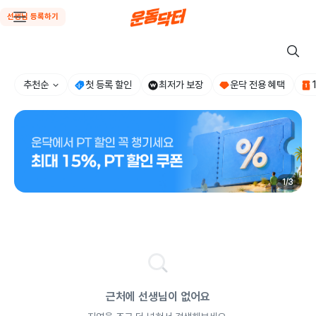
선생님 등록하기
추천순
첫 등록 할인
최저가 보장
운닥 전용 혜택
1
/
3
근처에 선생님이 없어요