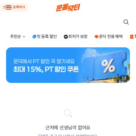
선생님 등록하기
추천순
첫 등록 할인
최저가 보장
운닥 전용 혜택
1
/
3
근처에 선생님이 없어요