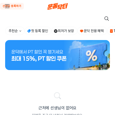
선생님 등록하기
추천순
첫 등록 할인
최저가 보장
운닥 전용 혜택
1
/
3
근처에 선생님이 없어요