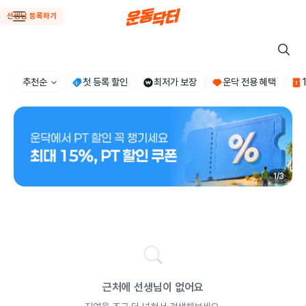
선생님 등록하기
추천순
첫 등록 할인
최저가 보장
운닥 전용 혜택
1
/
3
근처에 선생님이 없어요