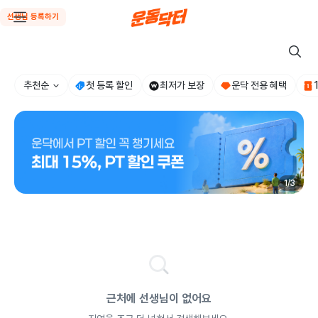
선생님 등록하기
추천순
첫 등록 할인
최저가 보장
운닥 전용 혜택
1
/
3
근처에 선생님이 없어요