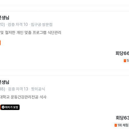
선생님
20
)
검증 자격
10
짐구공 쌍문점
및 철저한 개인 맞춤 프로그램 식단관리
회당
6
선생님
38
)
검증 자격
13
핏의공식
대학교 운동건강관리전공 석사
최저가 보장
회당
6
1회 체