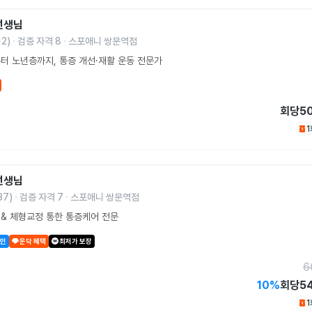
선생님
12
)
검증 자격
8
스포애니 쌍문역점
터 노년층까지, 통증 개선·재활 운동 전문가
회당
5
선생님
37
)
검증 자격
7
스포애니 쌍문역점
& 체형교정 통한 통증케어 전문
할인
운닥 혜택
최저가 보장
6
10
%
회당
5