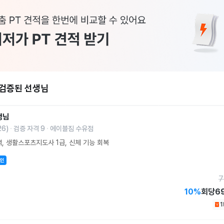
 검증된 선생님
생님
26
)
검증 자격
9
에이블짐 수유점
력, 생활스포츠지도사 1급, 신체 기능 회복
할인
7
10
%
회당
6