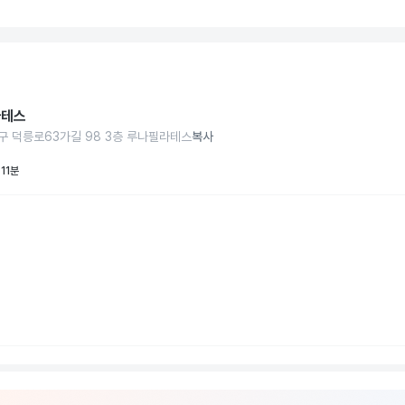
라테스
구 덕릉로63가길 98 3층 루나필라테스
복사
11분