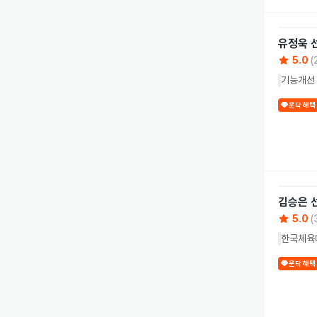
유정욱
5.0
(
기능개선 
운닥 혜택
김승은
5.0
(
한국체육
운닥 혜택