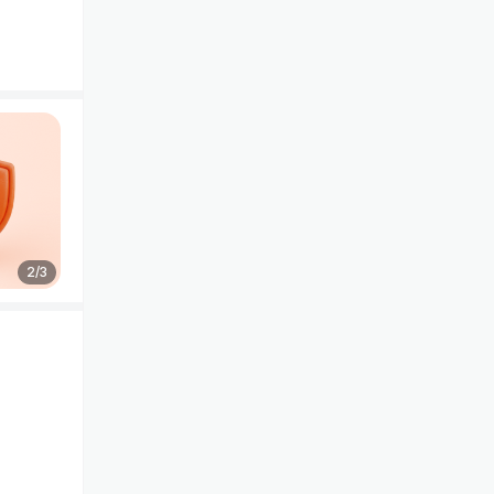
2
/
3