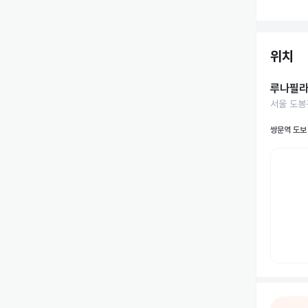
위치
루나필
서울 도봉
쌍문역 도보 