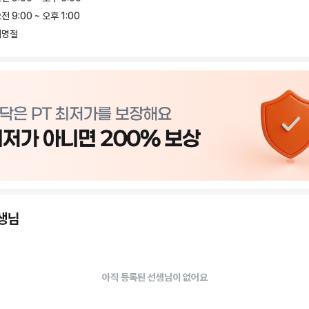
시는 분!

전 9:00 ~ 오후 1:00
고 싶은 분!

대명절
하고 싶은 분들! 모두!

테스 스튜디오로 오세요*^^*

인레슨

엣레슨

그룹레슨, 맨즈 필라테스, 주니어 필라테스, 임산부 필라테스

 체어, 바렐, 캐딜락, 기구 필라테스

기구필라테스,소도구, 매트 필라테스)

선생님
아직 등록된 선생님이 없어요