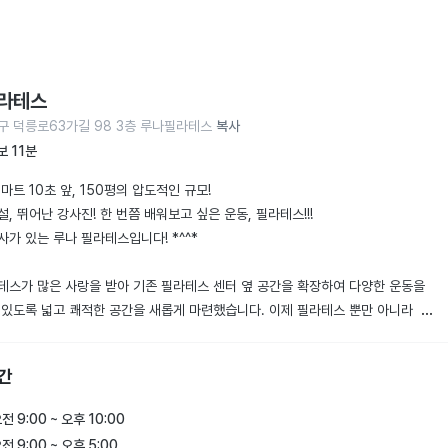
라테스
구 덕릉로63가길 98 3층 루나필라테스
복사
보 11분
마트 10초 앞, 150평의 압도적인 규모!

, 뛰어난 강사진! 한 번쯤 배워보고 싶은 운동, 필라테스!!!

가 있는 루나 필라테스입니다! *^^*

테스가 많은 사랑을 받아 기존 필라테스 센터 옆 공간을 확장하여 다양한 운동을 
 있도록 넓고 쾌적한 공간을 새롭게 마련했습니다. 이제 필라테스 뿐만 아니라  요
, 플라잉 요가, 발레, 번지핏 모두 수강 권 하나로 이용 가능합니다.

간
력의 검증된 강사진이 회원님 한 분 한 분에게 맞추어 수업을 진행하고 있습니다.

전 9:00 ~ 오후 10:00
 목적이신 분!

전 9:00 ~ 오후 5:00