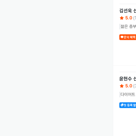
김선욱
5.0
(
젊은 층부
운닥 혜택
윤현수
5.0
(
다이어트 
첫 등록 