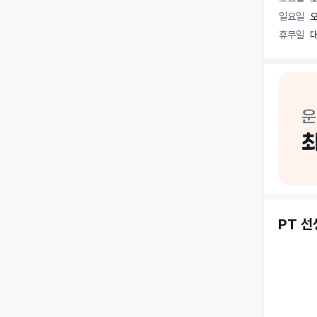
교정을 원하
일요일
오
취미를 만들
휴무일
심신을 단련
루나 필라
✔️1:1 개
✔️2:1 듀
✔️8:1 
🌕리포머,
(100%
PT 