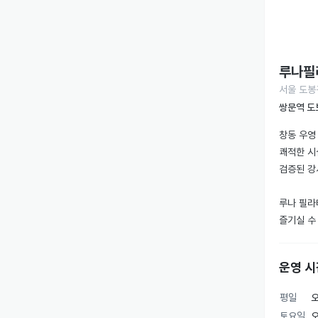
루나필
서울 도봉
쌍문역 도
창동 우영 
쾌적한 시설
검증된 강사
루나 필라
즐기실 수
가, 월요가
운영 시
뛰어난 실
평일
오
다이어트가
토요일
오