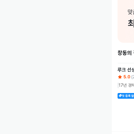
창동의
루크
선
5.0
(
17년 경
첫 등록 