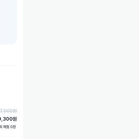
7,000
원
9,300원
1회 체험
0
원