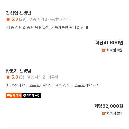
김성엽
선생님
5.0
(
29
)
검증 자격
2
공업탑사우나
체중 감량 & 증량 목표설정, 지속가능한 관리법 안내
회당
41,600원
1회 체험
0
원
황코치
선생님
5.0
(
3
)
검증 자격
2
바른핏
現울산과학대 스포츠재활 겸임교수·경희대 스포츠의학 석사
운닥 혜택
최저가 보장
회당
62,000원
1회 체험
0
원