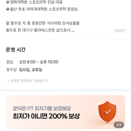
💎경희대학원 스포츠의학 전공 대표

💎울산 최초 차의과대학원 스포츠의학 원장님

을 필두로 각 종 운동전문 석사과정 강사님들을 

필두로 한 대기구 필라테스전문 샵으로서 

더보기
회원님들의 통증, 자세교정, 운동기능 향상등

기능적인 운동의 향상으로 회원님들의 만족도를 

운영 시간
높여 드리고 있습니다. 

평일
오전 9:00 ~ 오후 10:00
💎올바른 필라테스 는 울산 최초 국제 공인 PSC PILATES 자
휴무일
일요일, 공휴일
격증을 발부 할 수 있는 기관으로  울산 최고의 필라테스 센터인 
것을 자부합니다. 

토요일 개인레슨 가능합니다.
💎단체레슨

야음동 유일 단체레슨 캐딜락 사용

2
/
3
캐딜락, 리포머, 체어, 바렐, 스프링보드
