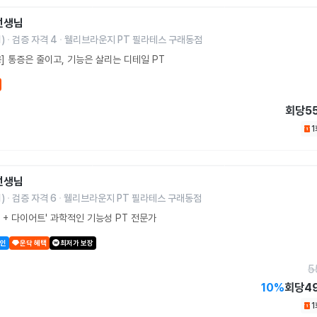
선생님
1
)
검증 자격
4
웰리브라운지 PT 필라테스 구래동점
] 통증은 줄이고, 기능은 살리는 디테일 PT
회당
5
선생님
1
)
검증 자격
6
웰리브라운지 PT 필라테스 구래동점
 + 다이어트' 과학적인 기능성 PT 전문가
할인
운닥 혜택
최저가 보장
5
10
%
회당
4