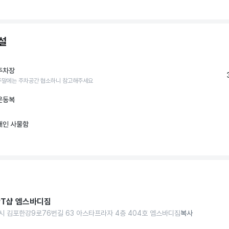
설
주차장
주말에는 주차공간 협소하니 참고해주세요
운동복
개인 사물함
PT샵 엠스바디짐
시 김포한강9로76번길 63 아스타프라자 4층 404호 엠스바디짐
복사