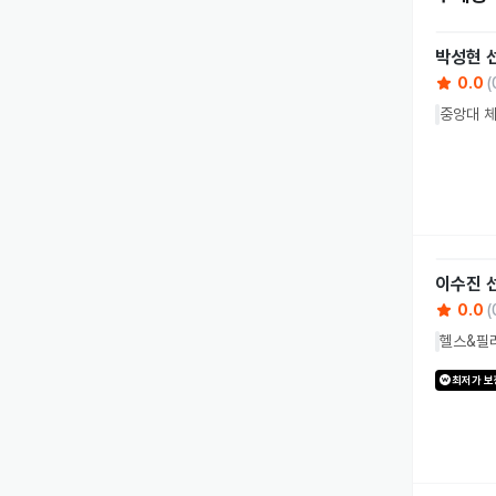
박성현
0.0
(
중앙대 
이수진
0.0
(
헬스&필라
최저가 보