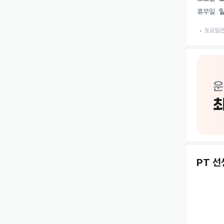
진정성으로
휴무일
일
구래동PT
토요일은
저희 구래
소수정예제
운동방법과
설계하여 
운동방법 
삶의 방식
운동을 통
즐겁게 만
PT 