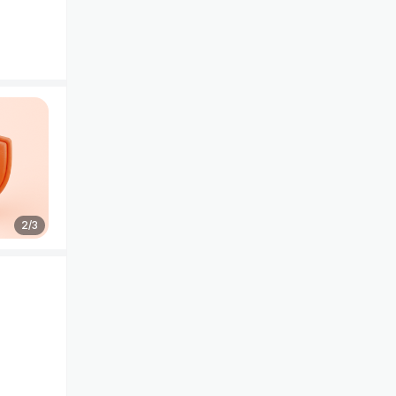
2
/
3