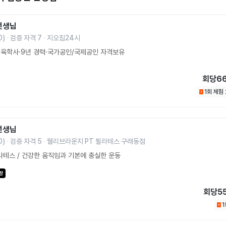
선생님
0
)
검증 자격
7
지오짐24시
체육학사·9년 경력·국가공인/국제공인 자격보유
회당
6
1회 체험
선생님
0
)
검증 자격
5
웰리브라운지 PT 필라테스 구래동점
테스 / 건강한 움직임과 기본에 충실한 운동
장
회당
5