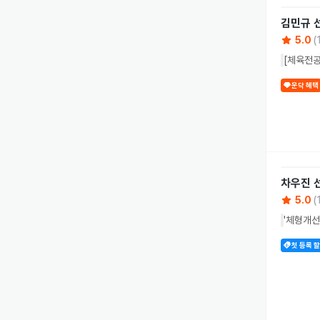
김민규
5.0
(
[체육전공
운닥 혜택
차우진
5.0
(
'체형개선
첫 등록 