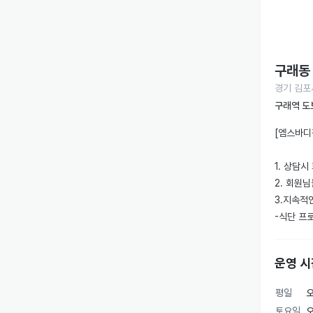
구래동
경기 김포
구래역 도
[엠스바디
1. 상담
2. 회원
3.지속적
-식단 프로
-개인 운
-스프레드
운영 시
-네이버 
평일
오
건강을 슬
토요일
오