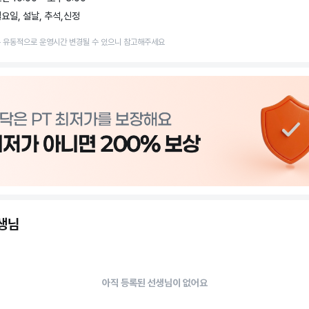
 트레이닝 하는

요일, 설날, 추석,신정
 전문 엠스바디짐 피티 스튜디오 입니다.

 유동적으로 운영시간 변경될 수 있으니 참고해주세요
동PT 엠스바디짐은

로 각 개인에게 맞는

 식단을

24시간 케어 해 드립니다.

티칭에서 끝나는 것이 아닌,

과 습관을 바꿔드리고

해 건강한 삶을

들어 갈 수 있도록 도와드립니다.
선생님
아직 등록된 선생님이 없어요