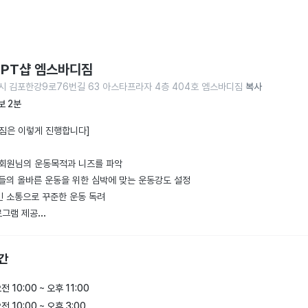
 PT샵 엠스바디짐
시 김포한강9로76번길 63 아스타프라자 4층 404호 엠스바디짐
복사
보 2분
짐은 이렇게 진행합니다]

시 회원님의 운동목적과 니즈를 파악

님들의 올바른 운동을 위한 심박에 맞는 운동강도 설정

인 소통으로 꾸준한 운동 독려

그램 제공

동프로그램 제공

 시트를 통한 운동일지/체중변화그래프/인바디변화

간
밴드를 통해 운동영상 제공

전 10:00 ~ 오후 11:00
로건으로

전 10:00 ~ 오후 3:00