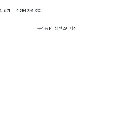
적 받기
선생님 자격 조회
구래동 PT샵 엠스바디짐