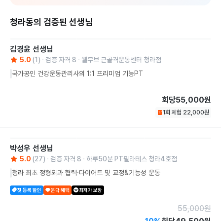
청라동의 검증된 선생님
김경윤
선생님
5.0
(
1
)
검증 자격
8
웰무브 근골격운동센터 청라점
국가공인 건강운동관리사의 1:1 프리미엄 기능PT
회당
55,000원
1회 체험
22,000
원
박성우
선생님
5.0
(
27
)
검증 자격
8
하루50분 PT필라테스 청라4호점
청라 최초 정형외과 협력·다이어트 및 교정&기능성 운동
첫 등록 할인
운닥 혜택
최저가 보장
55,000
원