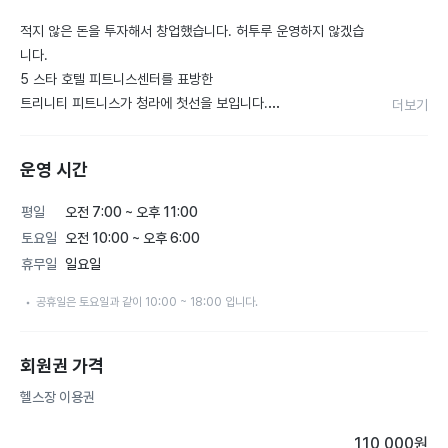
적지 않은 돈을 투자해서 창업했습니다. 허투루 운영하지 않겠습
니다.

5 스타 호텔 피트니스센터를 표방한

트리니티 피트니스가 청라에 첫선을 보입니다.

더보기
서두에 언급한 내용은 저희 헬스장을 방문한 회원님이 남겨주신 
운영 시간
후기가 너무 맘에 들어서 적어보았습니다. 이 시설에 이 가격이
라면 다른 곳 전화하시는 것은 시간 낭비입니다!

평일
오전 7:00 ~ 오후 11:00
청라 헬스장 트리니티의 장점을 나열하자면 아래와 같습니다.

토요일
오전 10:00 ~ 오후 6:00
휴무일
일요일
1) 피트니스 인플루언서가 가장 자주 오는 곳!

2) 상담 예약만 해도 체성분 측정 및 전문병원급 장비로 체형분
공휴일은 토요일과 같이 10:00 ~ 18:00 입니다.
석 측정 무료!

3) 최신 기구를 도입해서 혼자 운동해도 잘되고 부상 위험 적은 
회원권 가격
곳!

4) PT 안 받아도 눈치 안 주는 곳!

헬스장 이용권
110,000
원