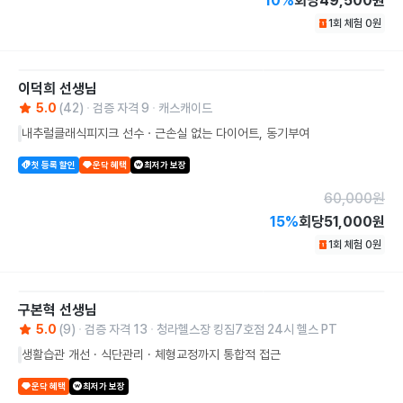
10
%
회당
49,500원
1회 체험
0
원
이덕희
선생님
5.0
(
42
)
검증 자격
9
캐스캐이드
내추럴클래식피지크 선수ㆍ근손실 없는 다이어트, 동기부여
첫 등록 할인
운닥 혜택
최저가 보장
60,000
원
15
%
회당
51,000원
1회 체험
0
원
구본혁
선생님
5.0
(
9
)
검증 자격
13
청라헬스장 킹짐7호점 24시 헬스 PT
생활습관 개선 · 식단관리 · 체형교정까지 통합적 접근
운닥 혜택
최저가 보장