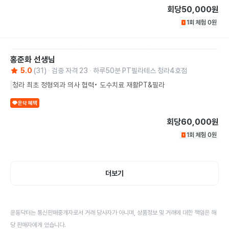
회당
50,000원
1회 체험
0
원
홍준화
선생님
5.0
(
31
)
검증 자격
23
하루50분 PT필라테스 청라4호점
청라 최초 정형외과 의사 협력• 도수치료 재활PT&필라
운닥 혜택
회당
60,000원
1회 체험
0
원
더보기
운동닥터는 통신판매중개자로서 거래 당사자가 아니며, 상품정보 및 거래에 대한 책임은 해
당 판매자에게 있습니다.