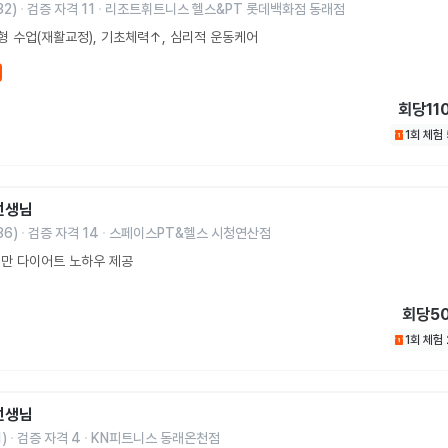
32
)
검증 자격
11
리조트휘트니스 헬스&PT 롯데백화점 동래점
 수업(재활교정), 기초체력↑, 심리적 운동케어
회당
11
1회 체험
선생님
36
)
검증 자격
14
스페이스PT&헬스 시청연산점
 비만 다이어트 노하우 제공
회당
5
1회 체험
선생님
1
)
검증 자격
4
KN피트니스 동래온천점