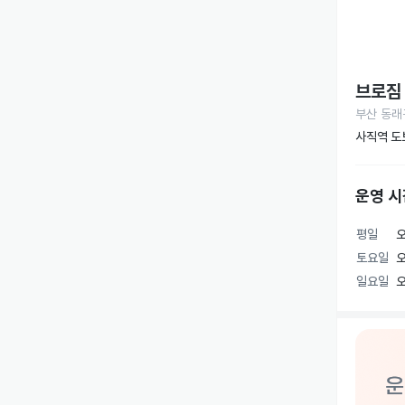
브로짐
부산 동래
사직역 도
운영 시
평일
오
토요일
오
일요일
오