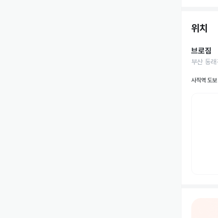
위치
브로짐
부산 동래
사직역 도보