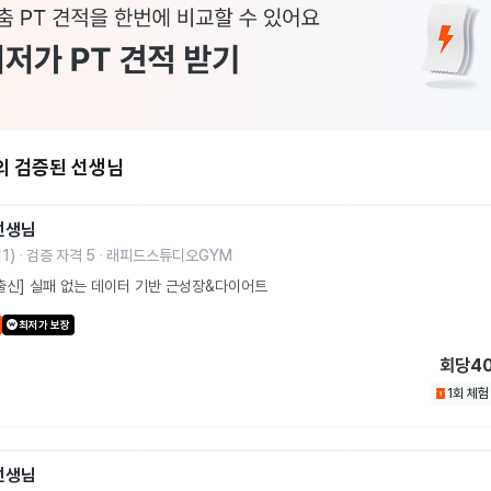
의 검증된 선생님
선생님
11
)
검증 자격
5
래피드스튜디오GYM
출신] 실패 없는 데이터 기반 근성장&다이어트
최저가 보장
회당
4
1회 체
선생님