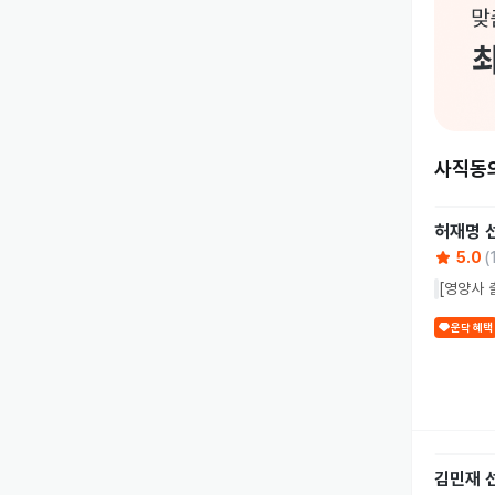
사직동
허재명
5.0
(
[영양사 
운닥 혜택
김민재