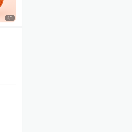
2
/
3