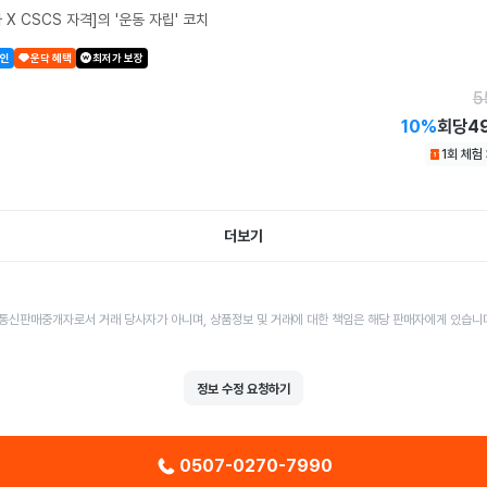
 X CSCS 자격]의 '운동 자립' 코치
할인
운닥 혜택
최저가 보장
5
10
%
회당
4
1회 체험
더보기
통신판매중개자로서 거래 당사자가 아니며, 상품정보 및 거래에 대한 책임은 해당 판매자에게 있습니
정보 수정 요청하기
0507-0270-7990