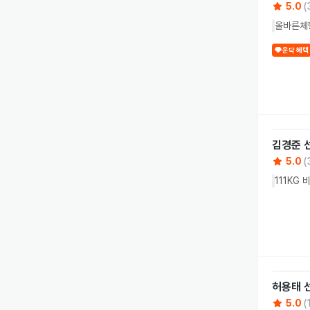
5.0
(
올바른체형
운닥 혜택
김경준
5.0
(
111KG
허용태
5.0
(