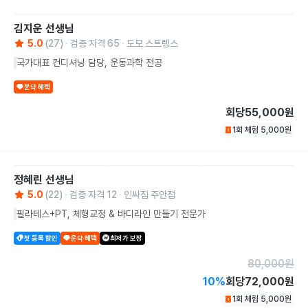
김지운
선생님
5.0
(
27
)
검증 자격
65
도모 스트렝스
국가대표 컨디셔닝 담당, 운동과학 전공
운닥 혜택
회당
55,000원
1회 체험
5,000
원
정혜린
선생님
5.0
(
22
)
검증 자격
12
인싸짐 주안점
필라테스+PT, 체형교정 & 바디라인 만들기 전문가
첫 등록 할인
운닥 혜택
최저가 보장
80,000
원
10
%
회당
72,000원
1회 체험
5,000
원