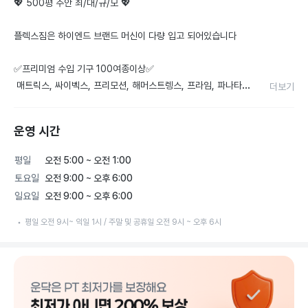
💖 500평 주안 최/대/규/모 💖 

플렉스짐은 하이엔드 브랜드 머신이 다량 입고 되어있습니다

✅프리미엄 수입 기구 100여종이상✅

 매트릭스, 싸이벡스, 프리모션, 해머스트렝스, 프라임, 파나타 

더보기
앞으로도 최고의 헬스장 타이틀을 유지할 수 있도록 노력하겠습
운영 시간
니다

-플렉스짐-
평일
오전 5:00 ~ 오전 1:00
토요일
오전 9:00 ~ 오후 6:00
일요일
오전 9:00 ~ 오후 6:00
평일 오전 9시~ 익일 1시 / 주말 및 공휴일 오전 9시 ~ 오후 6시