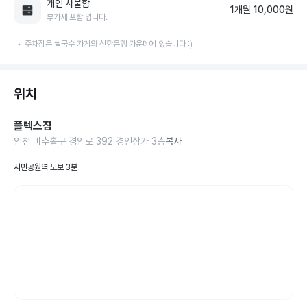
개인 사물함
1개월 10,000원
부가세 포함 입니다.
주차장은 쌀국수 가게와 신한은행 가운데에 있습니다 :)
위치
플렉스짐
인천 미추홀구 경인로 392 경인상가 3층
복사
시민공원역 도보 3분