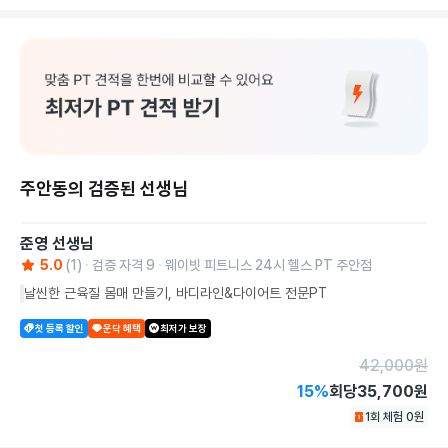
주안동의 검증된 선생님
준영
선생님
5.0
(
1
)
검증 자격
9
웨이빗 피트니스 24시 헬스 PT 주안점
날씬한 근육질 몸매 만들기, 바디라인&다이어트 전문PT
첫 등록 할인
운닥 혜택
최저가 보장
42,000
원
15
%
회당
35,700원
1회 체험
0
원