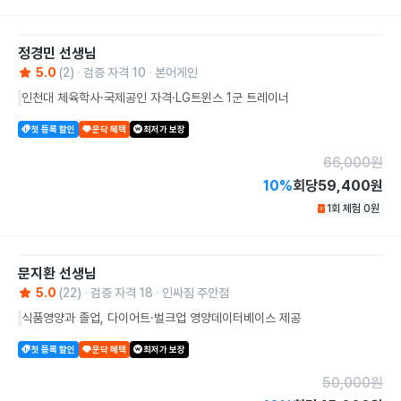
정경민
선생님
5.0
(
2
)
검증 자격
10
본어게인
인천대 체육학사·국제공인 자격·LG트윈스 1군 트레이너
첫 등록 할인
운닥 혜택
최저가 보장
66,000
원
10
%
회당
59,400원
1회 체험
0
원
문지환
선생님
5.0
(
22
)
검증 자격
18
인싸짐 주안점
식품영양과 졸업, 다이어트·벌크업 영양데이터베이스 제공
첫 등록 할인
운닥 혜택
최저가 보장
50,000
원