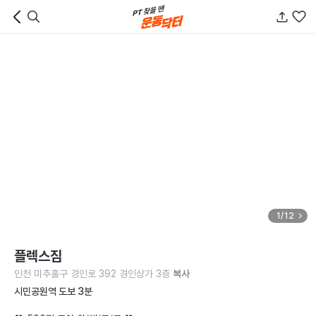
1/12
플렉스짐
인천 미추홀구 경인로 392 경인상가 3층
복사
시민공원역 도보 3분