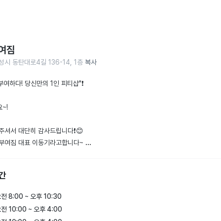
여짐
시 동탄대로4길 136-14, 1층
복사
 부여하다! 당신만의 1인 피티샵"❗️

!

주셔서 대단히 감사드립니다❗️😊

부여짐 대표 이동기라고합니다~ 

 센터에 관하여 간략히 말씀드리면

간
분들로만 이루어지는 

업 형식입니디~  (50분)

전 8:00 ~ 오후 10:30
전 10:00 ~ 오후 4:00
으시는 분들께서는
