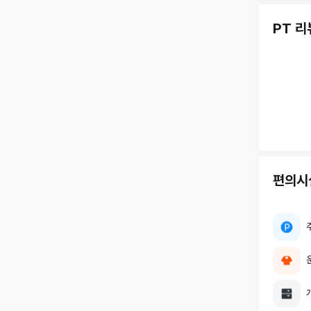
PT 리
역시 개인
이 외에 
편하게 연락
상세히 답
긴 글 읽어
편의시
오늘도 좋