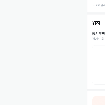
피티 금
위치
동기부
경기도 화성