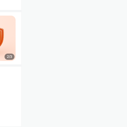
3
/
3