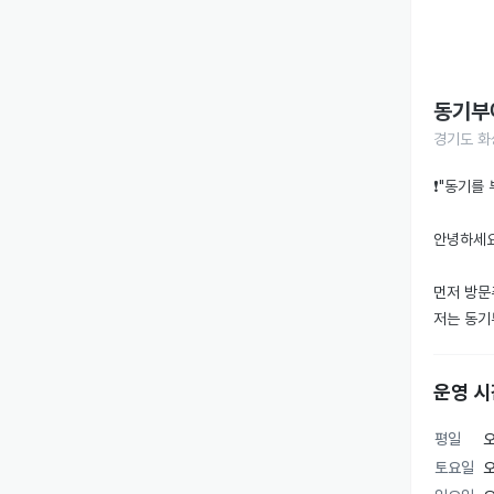
동기부
경기도 화성
❗️"동기를
안녕하세요~
먼저 방문
저는 동기
먼저 저희
운영 시
피티 회원
✅1:1 수
평일
오
토요일
오
피티를 받