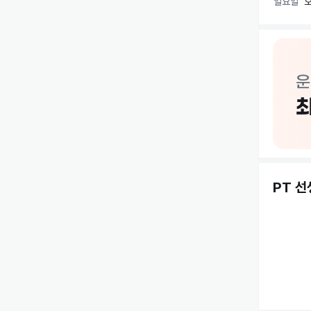
일요일
오
피티 기간 
✅개인 운
피티 가격에
✅운동복 

✅개인락카 
✅개인헬스
✅체형교정
✅통증케어
✅다이어트
PT 
수업 내에
그 외 다른
✅바디프로
✅ 체중 증
✅기초체력
✅학생 성
✅기력 회복