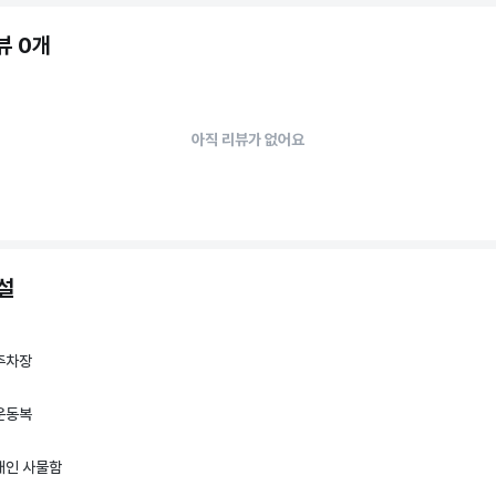
뷰 0개
의 목적에 맞춰 진행 도와드립니다!

추가적으로 궁금하신 부분 있으시다면 

주세요~❗️😊

아직 리뷰가 없어요
변 도와드리겠습니다.

주셔서 감사합니다!🙇‍♂️

설
은 하루 되시길 바랍니다~!☺️
주차장
운동복
개인 사물함