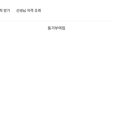
적 받기
선생님 자격 조회
동기부여짐