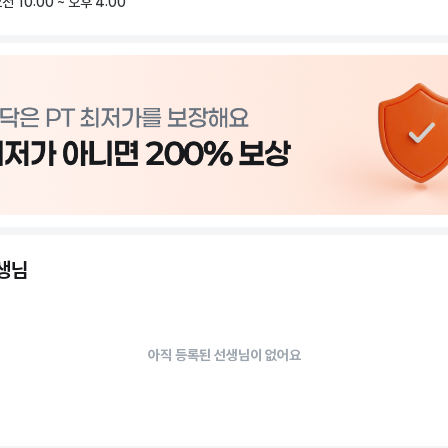
전 10:00 ~ 오후 4:00
동안 

동을 이용하실 수 있으십니다~

 



권까지 포함되어 있으며





 등을 기본으로

선생님
 통합적인 커리큘럼으로 진행됩니다!

 목적인

필 

아직 등록된 선생님이 없어요
가 

 향상

장 발육

 등
