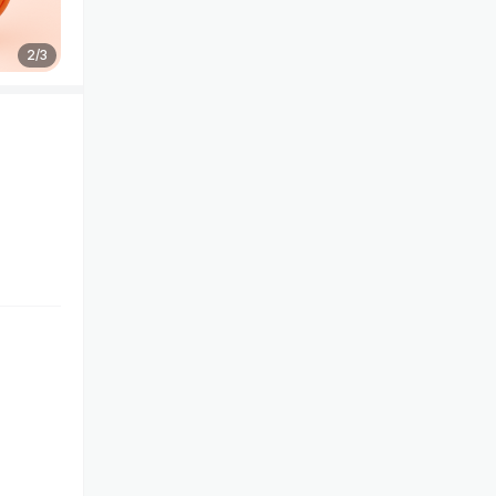
2
/
3