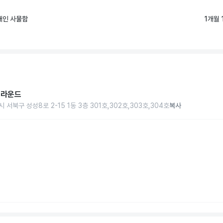
개인 사물함
1개월 
그라운드
 서북구 성성8로 2-15 1동 3층 301호,302호,303호,304호
복사