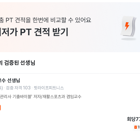
의 검증된 선생님
교수
선생님
8
)
검증 자격
103
핏라이프피트니스
동관리사 기출바이블' 저자/재활스포츠과 겸임교수
회당
7