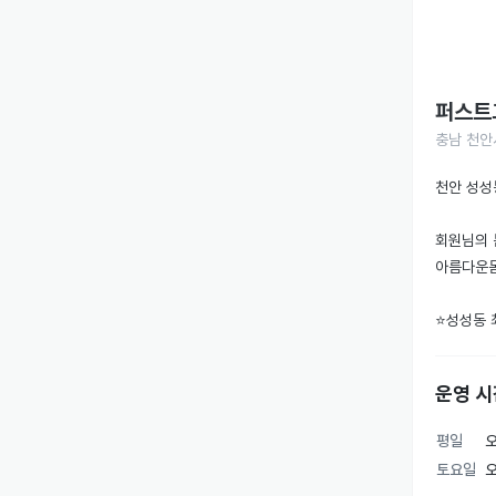
퍼스트
충남 천안시
천안 성성
회원님의 
아름다운몸
⭐️성성동 
🏋🏻PT전
운영 시
💙천안 헬
평일
오
💙과학적
토요일
오
💙300평