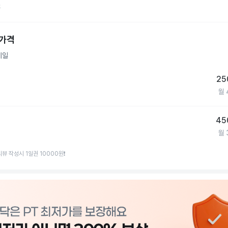
초 프라이빗 1인 샤워시설

휴
 외산기구 풀세팅

너틸러스,트루휘트니스,메트리스,포커스,레전드)

 가격
양 유산소 기구 [미러링가능]

국의계단,런닝머신,입/좌식바이크)

세일
초 VIP카페테리아

 등록시 기구 사용방법, 식단표 제공

25
 가능

월
4시간 운영

45
 공휴일:오전 10:00 ~오후 20:00까지

월
뷰 작성시 1일권 10000원❗️
충남 천안시 서북구 성성8로 2-15 3층