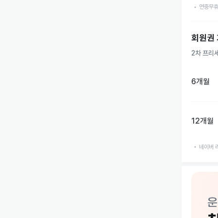
💙천안 최
연중무
💙최고급
     (
회원권
💙최고 사
    (천
2차 프리
💙천안 최
💙회원권
6개월
💙무료주차
🕑평일 2
12개월
🕗주말 및
네이버 리
☑️위치. 