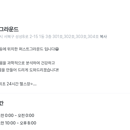
그라운드
 서북구 성성8로 2-15 1동 3층 301호,302호,303호,304호
복사
동에 위치한 퍼스트그라운드 입니다😁

몸을 과학적으로 분석하여 건강하고

을 만들어 드리게 도와드리겠습니다❗️

최초 24시간 헬스장⭐️

문센터 

간
스장 최초(밀키트 제공)

전 0:00 ~ 오전 0:00
인 체형별 분석으로 운동과 식단제공

전 10:00 ~ 오후 8:00
 규모 대형 헬스장
