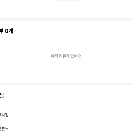
뷰 0개
아직 리뷰가 없어요
설
주차장
운동복