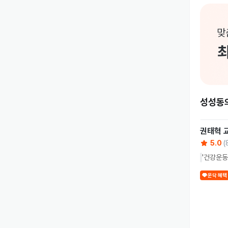
성성동
권태혁 
5.0
(
'건강운
운닥 혜택