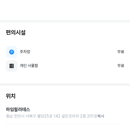
편의시설
주차장
무료
개인 사물함
무료
위치
하임필라테스
충남 천안시 서북구 불당25로 142 골든프라자 2층 201호
복사