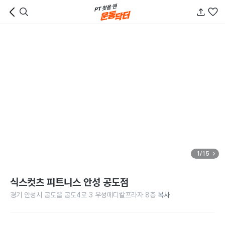
1/15
식스컷츠 피트니스 안성 공도점
경기 안성시 공도읍 공도4로 3 우성메디칼프라자 8층
복사