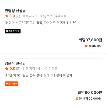
전형성
선생님
5.0
(
7
)
검증 자격
5
D gym PT 수내역점
경희대 스포츠지도학과 졸업, 다이어트 연구가 '전티처'
최저가 보장
회당
37,800원
1회 체험
0
원
강문식
선생님
0.0
(
0
)
검증 자격
44
바디피션트
17년 차 보디빌딩 선수 경력, 트레이너 경력 10년차
운닥 혜택
회당
80,000원
1회 체험
20,000
원