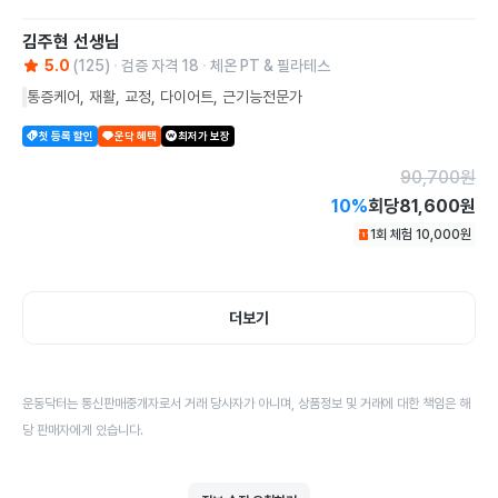
김주현
선생님
5.0
(
125
)
검증 자격
18
체온 PT & 필라테스
통증케어, 재활, 교정, 다이어트, 근기능전문가
첫 등록 할인
운닥 혜택
최저가 보장
90,700
원
10
%
회당
81,600원
1회 체험
10,000
원
더보기
운동닥터는 통신판매중개자로서 거래 당사자가 아니며, 상품정보 및 거래에 대한 책임은 해
당 판매자에게 있습니다.