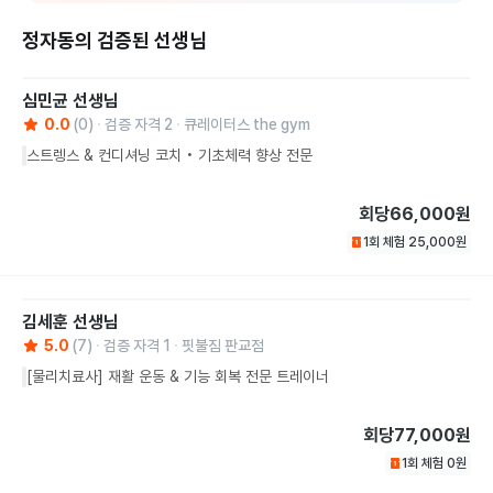
정자동의 검증된 선생님
심민균
선생님
0.0
(
0
)
검증 자격
2
큐레이터스 the gym
스트렝스 & 컨디셔닝 코치 • 기초체력 향상 전문
회당
66,000원
1회 체험
25,000
원
김세훈
선생님
5.0
(
7
)
검증 자격
1
핏불짐 판교점
[물리치료사] 재활 운동 & 기능 회복 전문 트레이너
회당
77,000원
1회 체험
0
원