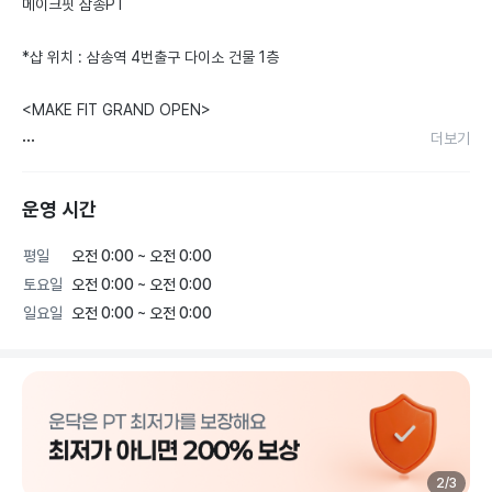
메이크핏 삼송PT

*샵 위치 : 삼송역 4번출구 다이소 건물 1층

<MAKE FIT GRAND OPEN>

더보기
*접근성 편리한 삼송역 바로 앞에 위치해있는 프리미엄1:1 PT
전문샵

운영 시간
*견습 트레이너 없는 PT전문샵

 경력 있는 트레이너 선생님들이 근무합니다

평일
오전 0:00 ~ 오전 0:00
*쾌적하고 깔끔한 PT전문샵

토요일
오전 0:00 ~ 오전 0:00
*정확한 운동 지도는 당연합니다

일요일
오전 0:00 ~ 오전 0:00
회원님이 성장하는 모습

삶의 질이 바뀌고 향상되는 모습에 보람을 느끼며 수업에 임합니
다

상담은 예약제로 진행됩니다

건강, 다이어트, 근육량증가, 근력증가, ,체형교정, 바디프로필
2
/
3