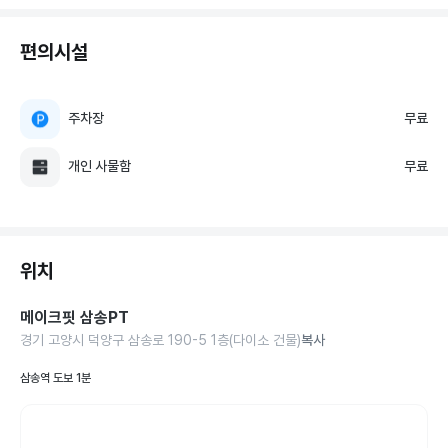
편의시설
주차장
무료
개인 사물함
무료
위치
메이크핏 삼송PT
경기 고양시 덕양구 삼송로 190-5 1층(다이소 건물)
복사
삼송역 도보 1분