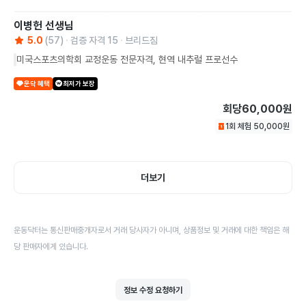
이병헌
선생님
5.0
(
57
)
검증 자격
15
브리드짐
미국스포츠의학회 교정운동 전문자격, 현역 내추럴 프로선수
운닥 혜택
최저가 보장
회당
60,000원
1회 체험
50,000
원
더보기
운동닥터는 통신판매중개자로서 거래 당사자가 아니며, 상품정보 및 거래에 대한 책임은 해
당 판매자에게 있습니다.
정보 수정 요청하기