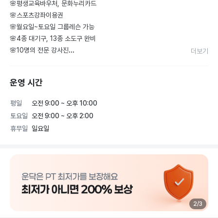
🌸평생교육바우처, 문화누리카드

🌸스포츠강좌이용권

🌸월요일~토요일 그룹레슨 가능

🌸4종 대기구, 13종 소도구 완비

🌸10명의 전문 강사진

더보기
✔️다이어트/체형교정/재활운동/체력향상/근력강화/산전산후/웨
운영 시간
딩케어/골프필라테스/척추질환

✔️프라이빗 개인레슨, 듀엣레슨, 트리플레슨, 개인탈의실, 무료
평일
오전 9:00 ~ 오후 10:00
주차

토요일
오전 9:00 ~ 오후 2:00
✔️캐딜락, 콤비리포머, 체어, 바렐 4가지 기구 및 소도구 구비

휴무일
일요일
100% 사전 예약제로 실시

수업요일, 시간은 어플을 통해 자유롭게 신청, 변경, 취소 가능합
2
/
3