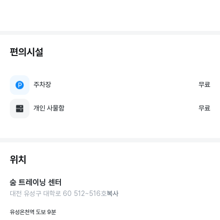
편의시설
주차장
무료
개인 사물함
무료
위치
숨 트레이닝 센터
대전 유성구 대학로 60 512~516호
복사
유성온천역 도보 9분