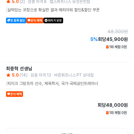
5.0
(
2
)
검증 자격
8
랩스휘트니스 유성온천점
실력있는 코칭으로 확실한 결과·해피아워 할인&할인 쿠폰
첫 등록 할인
운닥 혜택
최저가 보장
48,300
원
5
%
회당
45,900원
1회 체험
0
원
최중혁
선생님
5.0
(
14
)
검증 자격
12
바른휘트니스 PT 상대점
피지크 그랑프리 선수, 체육학사, 국가·국제공인트레이너
운닥 혜택
회당
48,000원
1회 체험
0
원