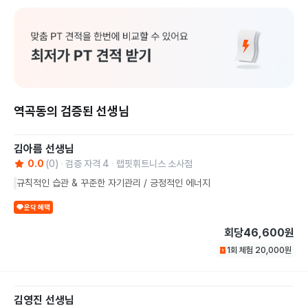
역곡동의 검증된 선생님
김아름
선생님
0.0
(
0
)
검증 자격
4
랩핏휘트니스 소사점
규칙적인 습관 & 꾸준한 자기관리 / 긍정적인 에너지
운닥 혜택
회당
46,600원
1회 체험
20,000
원
김영진
선생님