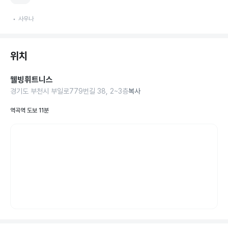
사우나
위치
웰빙휘트니스
경기도 부천시 부일로779번길 38, 2~3층
복사
역곡역 도보 11분