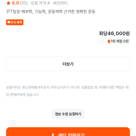
5.0
(
10
)
검증 자격
4
베르피티
PT팀장·해부학, 기능학, 운동역학 근거한 정확한 운동
운닥 혜택
회당
46,000원
1회 체험
0
원
더보기
운동닥터는 통신판매중개자로서 거래 당사자가 아니며, 상품정보 및 거래에 대한 책임은 해
당 판매자에게 있습니다.
정보 수정 요청하기
센터 전화하기