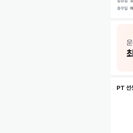
일요일
오
🏋️ 다양
휴무일
매
헬스, PT
회원 등록
하게 지도
운동을 처
인트로짐에
PT 