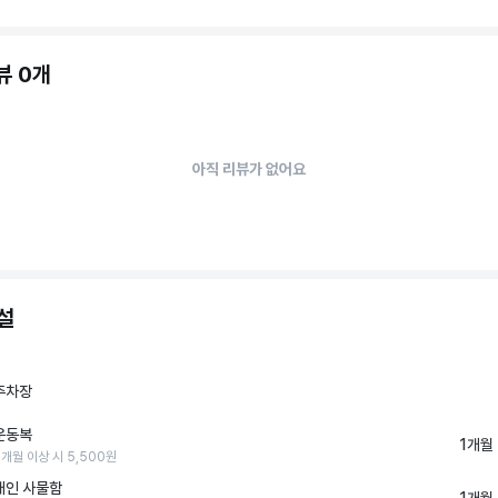
뷰 0개
아직 리뷰가 없어요
설
주차장
운동복
1개월 
3개월 이상 시 5,500원
개인 사물함