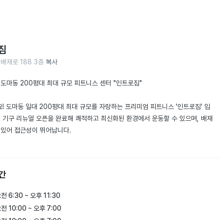
짐
배재로 188 3층
복사
 도마동 200평대 최대 규모 피트니스 센터 "인트로짐"

! 도마동 일대 200평대 최대 규모를 자랑하는 프리미엄 피트니스 '인트로짐' 입
체 기구 리뉴얼 오픈을 완료해 쾌적하고 최신화된 환경에서 운동할 수 있으며, 배재
 있어 접근성이 뛰어납니다.

트로짐 일까요?

최대 규모의 넓은 운동 공간

간
 최신 리뉴얼로 쾌적한 환경 제공

 가격과 전문 트레이너의 1:1 맞춤 지도

전 6:30 ~ 오후 11:30
연구하고 발전하는 운영 철학

전 10:00 ~ 오후 7:00