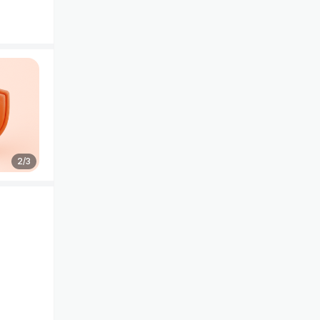
2
/
3