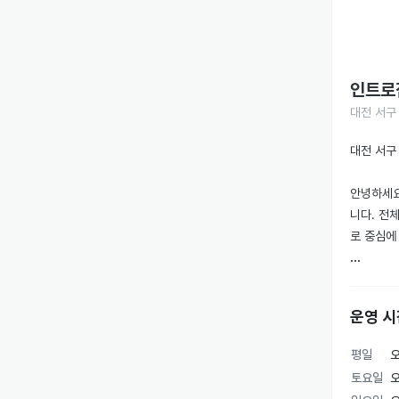
인트로
대전 서구 
대전 서구
안녕하세요
니다. 전
로 중심에
💡 왜 인
* 도마동 
운영 시
* 전 기구
* 합리적인
평일
오
* 항상 
토요일
오