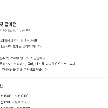
핏 갈마점
 대덕대로 164 8층
복사
화점에서 도보 약 5분 거리!

니스 센터 포레스 갈마점 입니다.

평수 약 250여 평 규모의 공간에서

롯해 요가, 필라테스, 줌바, 댄스 등 다양한 GX 프로그램과

널 트레이닝을 함께 운영하고 있습니다.

램은 전문 자격증을 소지한 강사진이 직접 진행합니다.

간
내

4시간 운영

전 6:00 ~ 오전 0:00
 및 공휴일도 운영하여 시간 제약 없이 이용 가능

전 0:00 ~ 오후 11:00