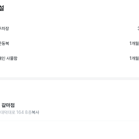
설
주차장
운동복
1개월
개인 사물함
1개월
 갈마점
 대덕대로 164 8층
복사