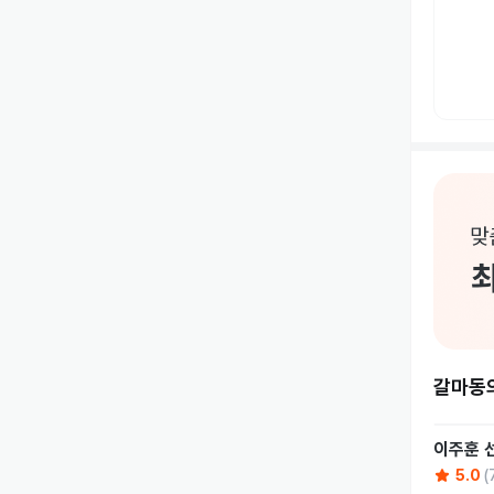
갈마동
이주훈
5.0
(