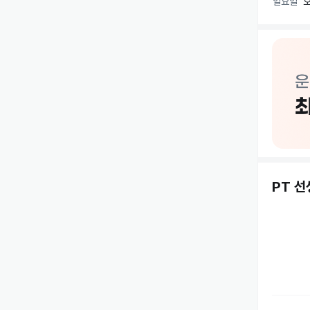
일요일
오
🚗 이용 편
• 3시간 
• 헬스 등
포레스핏 
지역 주민
있으며,

쾌적하고 
회원 한 
PT 