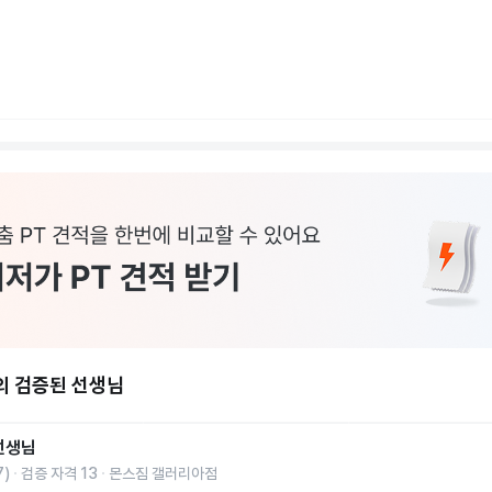
의 검증된 선생님
선생님
7
)
검증 자격
13
몬스짐 갤러리아점