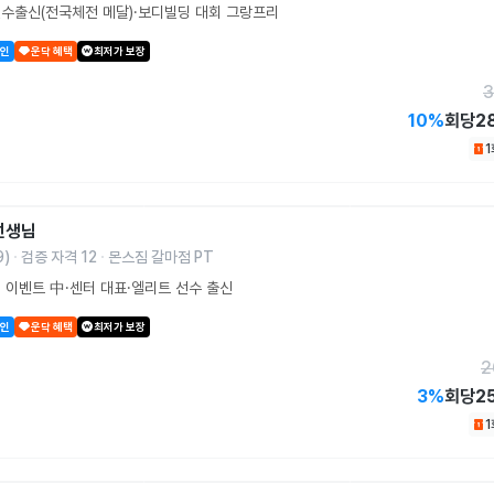
수출신(전국체전 메달)·보디빌딩 대회 그랑프리
할인
운닥 혜택
최저가 보장
3
10
%
회당
2
선생님
9
)
검증 자격
12
몬스짐 갈마점 PT
 이벤트 中·센터 대표·엘리트 선수 출신
할인
운닥 혜택
최저가 보장
2
3
%
회당
2