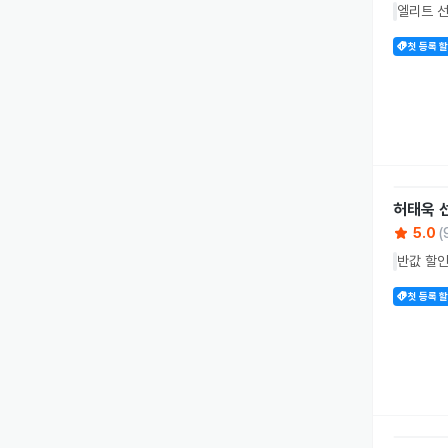
엘리트 선
첫 등록 
허태욱
5.0
(
반값 할인
첫 등록 