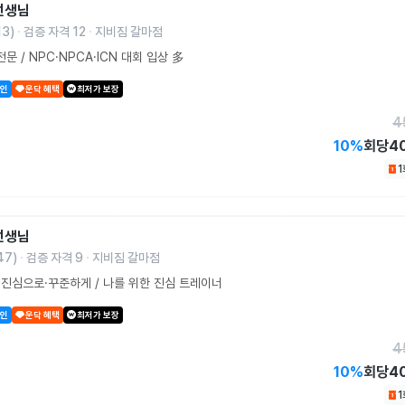
선생님
13
)
검증 자격
12
지비짐 갈마점
문 / NPC·NPCA·ICN 대회 입상 多
할인
운닥 혜택
최저가 보장
4
10
%
회당
4
선생님
47
)
검증 자격
9
지비짐 갈마점
진심으로·꾸준하게 / 나를 위한 진심 트레이너
할인
운닥 혜택
최저가 보장
4
10
%
회당
4