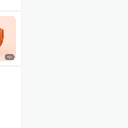
2
/
3