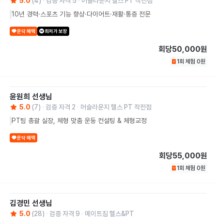
5.0
(
4
)
검증 자격
5
머슬라운지 헬스 PT 작전점
10년 경력·스포츠 기능 향상·다이어트·재활·통증 전문
운닥 혜택
최저가 보장
회당
50,000원
1회 체험
0
원
윤원희
선생님
5.0
(
7
)
검증 자격
2
머슬라운지 헬스 PT 작전점
PT팀 총괄 실장, 체형 맞춤 운동 컨설팅 & 체형교정
운닥 혜택
회당
55,000원
1회 체험
0
원
김경민
선생님
5.0
(
28
)
검증 자격
9
메이트짐 헬스&PT