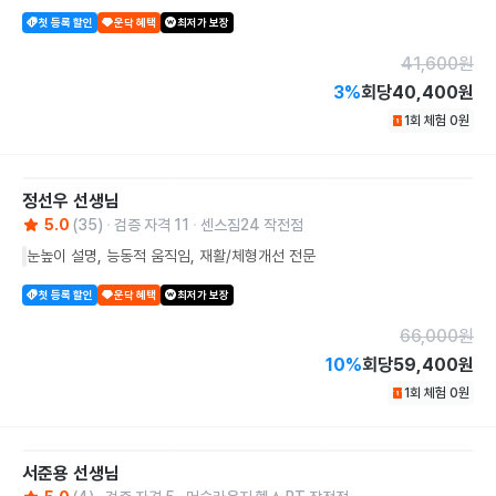
첫 등록 할인
운닥 혜택
최저가 보장
41,600
원
3
%
회당
40,400원
1회 체험
0
원
정선우
선생님
5.0
(
35
)
검증 자격
11
센스짐24 작전점
눈높이 설명, 능동적 움직임, 재활/체형개선 전문
첫 등록 할인
운닥 혜택
최저가 보장
66,000
원
10
%
회당
59,400원
1회 체험
0
원
서준용
선생님