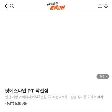
1/5
핏에스나인 PT 작전점
인천 계양구 아나지로247번길 22 작전역서해그랑블 상가동 201호
복사
작전역 도보 6분