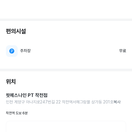
편의시설
주차장
무료
위치
핏에스나인 PT 작전점
인천 계양구 아나지로247번길 22 작전역서해그랑블 상가동 201호
복사
작전역 도보 6분