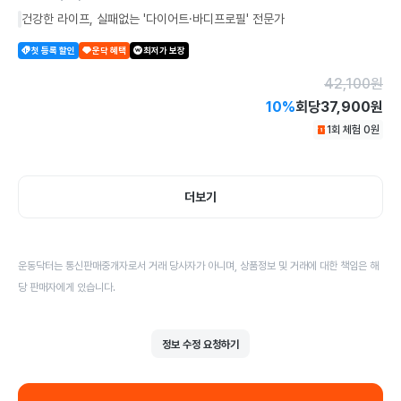
건강한 라이프, 실패없는 '다이어트·바디프로필' 전문가
첫 등록 할인
운닥 혜택
최저가 보장
42,100
원
10
%
회당
37,900원
1회 체험
0
원
더보기
운동닥터는 통신판매중개자로서 거래 당사자가 아니며, 상품정보 및 거래에 대한 책임은 해
당 판매자에게 있습니다.
정보 수정 요청하기