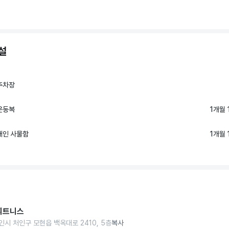
설
주차장
운동복
1개월 
개인 사물함
1개월 
휘트니스
인시 처인구 모현읍 백옥대로 2410, 5층
복사