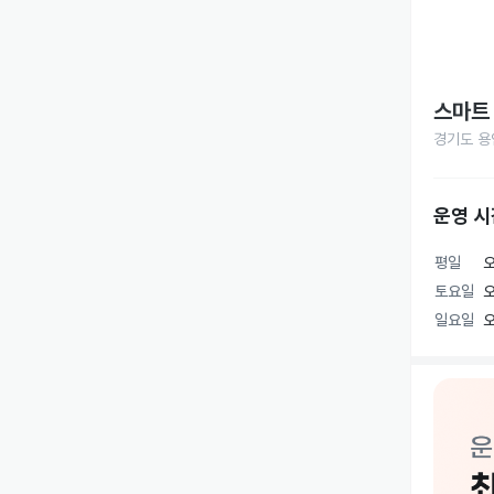
스마트
경기도 용
운영 시
평일
오
토요일
오
일요일
오