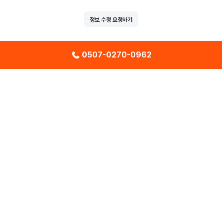
정보 수정 요청하기
0507-0270-0962
|
|
센터
이벤트
찜목록