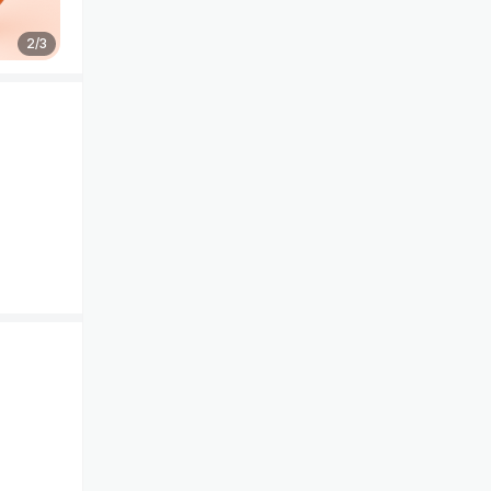
2
/
3