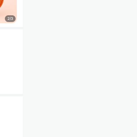
2
/
3