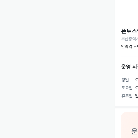
폰토스
부산광역시
안락역 도
운영 시
평일
오
토요일
오
휴무일