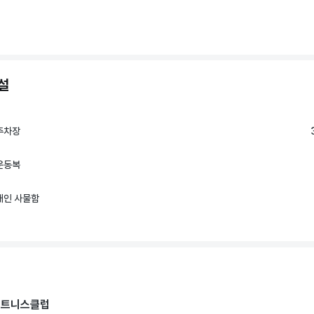
설
주차장
운동복
개인 사물함
휘트니스클럽