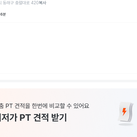
 동래구 충렬대로 420
복사
 6분