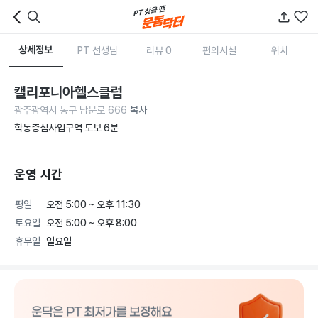
상세정보
PT 선생님
리뷰 0
편의시설
위치
캘리포니아헬스클럽
광주광역시 동구 남문로 666
복사
학동증심사입구역 도보 6분
운영 시간
평일
오전 5:00 ~ 오후 11:30
토요일
오전 5:00 ~ 오후 8:00
휴무일
일요일