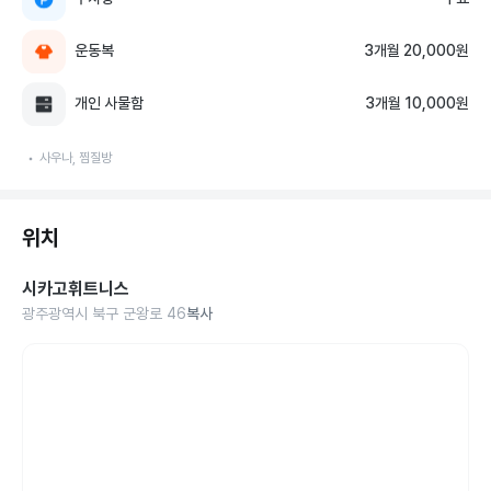
운동복
3개월 20,000원
개인 사물함
3개월 10,000원
사우나, 찜질방
위치
시카고휘트니스
광주광역시 북구 군왕로 46
복사