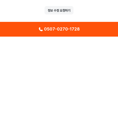
정보 수정 요청하기
0507-0270-1728
|
|
센터
이벤트
찜목록