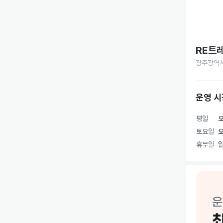
RE트
광주광역시
운영 시
평일
오
토요일
오
휴무일