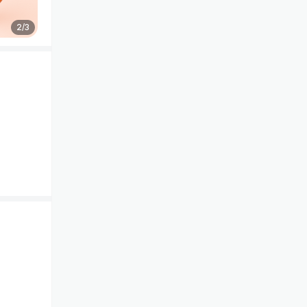
2
/
3