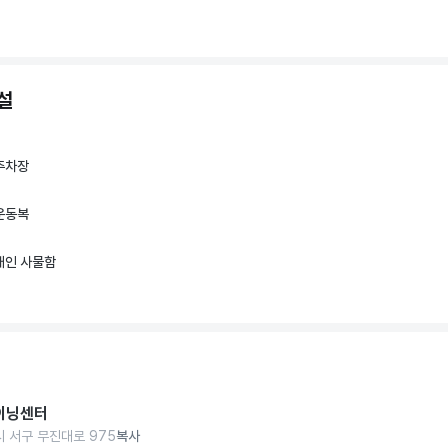
설
주차장
운동복
개인 사물함
이닝센터
 서구 무진대로 975
복사