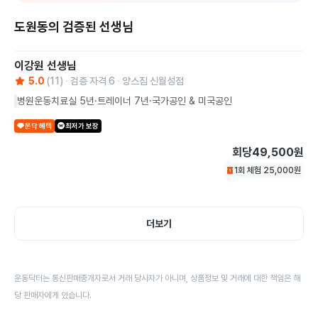
도원동의 검증된 선생님
이강원
선생님
5.0
(
11
)
검증 자격
6
양스짐 신월성점
병원운동치료실 5년·트레이너 7년·국가공인 & 미국공인
운닥 혜택
최저가 보장
회당
49,500원
1회 체험
25,000
원
더보기
운동닥터는 통신판매중개자로서 거래 당사자가 아니며, 상품정보 및 거래에 대한 책임은 해
당 판매자에게 있습니다.