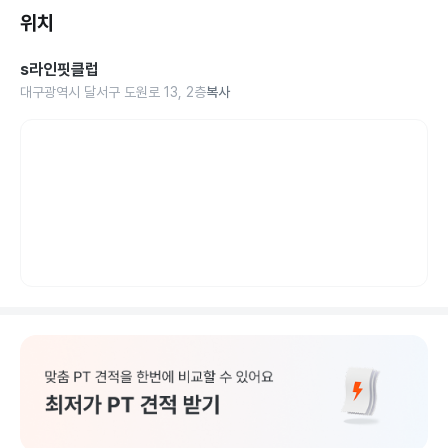
위치
s라인핏클럽
대구광역시 달서구 도원로 13, 2층
복사