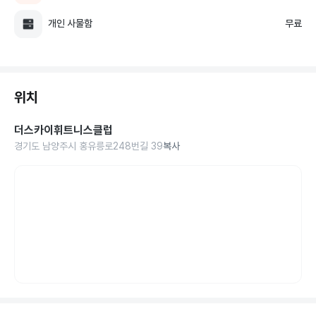
개인 사물함
무료
위치
더스카이휘트니스클럽
경기도 남양주시 홍유릉로248번길 39
복사