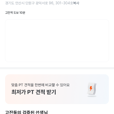
경기도 안산시 단원구 광덕서로 96, 301~304호
복사
고잔역 도보 10분
고잔동의 검증된 선생님