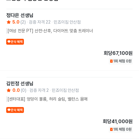
정다은
선생님
5.0
(
2
)
검증 자격
22
민죠이짐 안산점
[여성 전문 PT] 산전·산후, 다이어트 맞춤 트레이너
운닥 혜택
회당
67,100원
1회 체험
0
원
김민정
선생님
0.0
(
0
)
검증 자격
2
민죠이짐 안산점
[센터대표] 엉덩이 볼륨, 허리 슬림, 밸런스 몸매
운닥 혜택
회당
41,000원
1회 체험
0
원