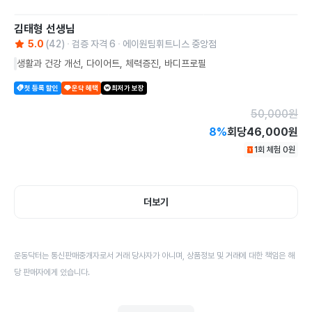
김태형
선생님
5.0
(
42
)
검증 자격
6
에이원팀휘트니스 중앙점
생활과 건강 개선, 다이어트, 체력증진, 바디프로필
첫 등록 할인
운닥 혜택
최저가 보장
50,000
원
8
%
회당
46,000원
1회 체험
0
원
더보기
운동닥터는 통신판매중개자로서 거래 당사자가 아니며, 상품정보 및 거래에 대한 책임은 해
당 판매자에게 있습니다.