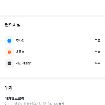
편의시설
주차장
무료
운동복
무료
개인 사물함
무료
위치
메카헬스클럽
경기도 평택시 원평로83번길 38-34, 4층
복사