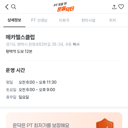
상세정보
PT 선생님
리뷰 0
편의시설
위치
메카헬스클럽
경기도 평택시 원평로83번길 38-34, 4층
복사
평택역 도보 12분
운영 시간
평일
오전 6:00 ~ 오후 11:30
토요일
오전 6:00 ~ 오후 9:00
휴무일
일요일