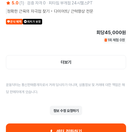
5.0
(
1
)
검증 자격
0
피타짐 부개점 24시헬스PT
정확한 근육의 자극점 찾기 • 다이어트/ 근력향상 전문
운닥 혜택
최저가 보장
회당
45,000원
1회 체험
0
원
더보기
운동닥터는 통신판매중개자로서 거래 당사자가 아니며, 상품정보 및 거래에 대한 책임은 해
당 판매자에게 있습니다.
정보 수정 요청하기
센터 전화하기