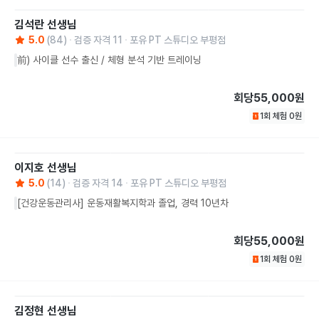
김석란
선생님
5.0
(
84
)
검증 자격
11
포유 PT 스튜디오 부평점
前) 사이클 선수 출신 / 체형 분석 기반 트레이닝
회당
55,000원
1회 체험
0
원
이지호
선생님
5.0
(
14
)
검증 자격
14
포유 PT 스튜디오 부평점
[건강운동관리사] 운동재활복지학과 졸업, 경력 10년차
회당
55,000원
1회 체험
0
원
김정현
선생님