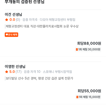
부개동의 검증된 선생님
이건
선생님
0.0
(
0
)
검증 자격
6
다모아 체형교정센터 부평점
체형교정센터 대표 직강·대한물리치료사협회 논문 우수상
운닥 혜택
회당
88,000원
1회 체험
30,000
원
이영한
선생님
5.0
(
17
)
검증 자격
10
스포애니 부평시장역점
보디빌딩 선수 5년 경력, 평생 건강 습관 설계 전문가
회당
55,000원
1회 체험
15,000
원