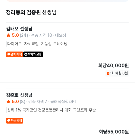
청라동의 검증된 선생님
김태오
선생님
5.0
(
24
)
검증 자격
10
테오짐
다이어트, 자세교정, 기능성 트레이닝
운닥 혜택
최저가 보장
회당
40,000원
1회 체험
0
원
김준호
선생님
5.0
(
8
)
검증 자격
7
클래식짐청라PT
상위 1% 국가공인 건강운동관리사·대회 그랑프리 우승
운닥 혜택
회당
55,000원