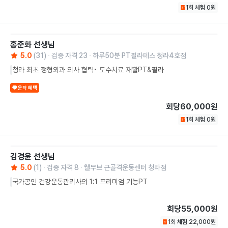
1회 체험
0
원
홍준화
선생님
5.0
(
31
)
검증 자격
23
하루50분 PT필라테스 청라4호점
청라 최초 정형외과 의사 협력• 도수치료 재활PT&필라
운닥 혜택
회당
60,000원
1회 체험
0
원
김경윤
선생님
5.0
(
1
)
검증 자격
8
웰무브 근골격운동센터 청라점
국가공인 건강운동관리사의 1:1 프리미엄 기능PT
회당
55,000원
1회 체험
22,000
원