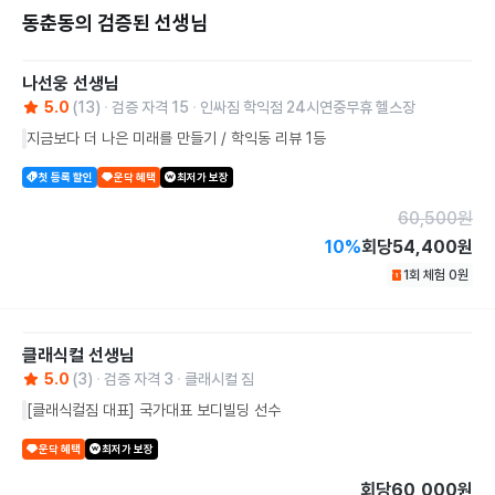
동춘동의 검증된 선생님
나선웅
선생님
5.0
(
13
)
검증 자격
15
인싸짐 학익점 24시연중무휴 헬스장
지금보다 더 나은 미래를 만들기 / 학익동 리뷰 1등
첫 등록 할인
운닥 혜택
최저가 보장
60,500
원
10
%
회당
54,400원
1회 체험
0
원
클래식컬
선생님
5.0
(
3
)
검증 자격
3
클래시컬 짐
[클래식컬짐 대표] 국가대표 보디빌딩 선수
운닥 혜택
최저가 보장
회당
60,000원