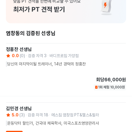
염창동의 검증된 선생님
정홍찬
선생님
0.0
(
0
)
검증 자격
3
바디프로짐 가양점
당신의 마지막이될 트레이너, 14년 경력의 정홍찬
회당
66,000원
1회 체험
10,000
원
김민경
선생님
5.0
(
3
)
검증 자격
18
에스짐 염창점 PT&헬스&필라
운동닥터 할인가, 건국대 체육학사, 미국스포츠영양관리사