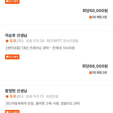
운닥 혜택
회당
50,000원
1회 체험
0
원
이승후
선생님
5.0
(
30
)
검증 자격
34
BGYM PT 강서구청점
[센터대표] 14년 트레이닝 경력 • 한체대 석사과정
운닥 혜택
회당
66,000원
1회 체험
0
원
황정현
선생님
5.0
(
65
)
검증 자격
13
워싱턴짐
정신적&육체적 성장, 올바른 근육 사용, 맞춤지도 관리
운닥 혜택