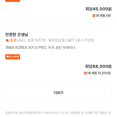
회당
45,000원
1회 체험
0
원
안창현
선생님
5.0
(
44
)
검증 자격
16
올바로짐 헬스&PT 24시 가양점
INBA KOREA 피지크 PRO, 미국 공인 트레이너
운닥 혜택
회당
88,000원
1회 체험
10,000
원
더보기
운동닥터는 통신판매중개자로서 거래 당사자가 아니며, 상품정보 및 거래에 대한 책임은 해