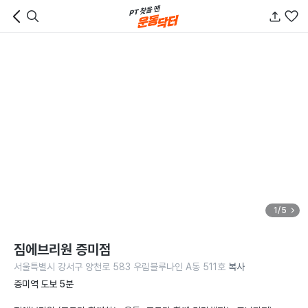
1/5
짐에브리원 증미점
서울특별시 강서구 양천로 583 우림블루나인 A동 511호
복사
증미역 도보 5분