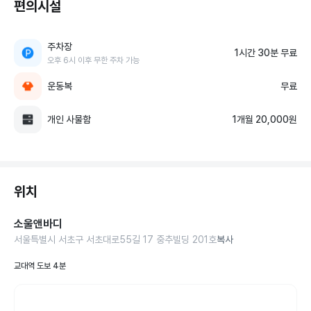
편의시설
주차장
1시간 30분 무료
오후 6시 이후 무한 주차 가능
운동복
무료
개인 사물함
1개월 20,000원
위치
소울앤바디
서울특별시 서초구 서초대로55길 17 중추빌딩 201호
복사
교대역 도보 4분