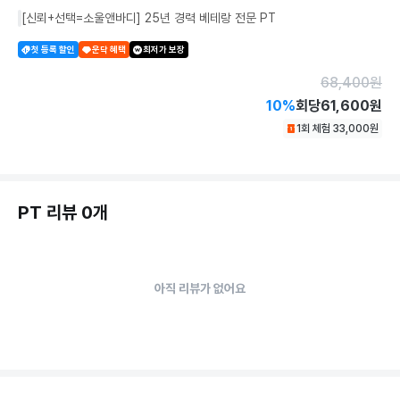
[신뢰+선택=소울앤바디] 25년 경력 베테랑 전문 PT
첫 등록 할인
운닥 혜택
최저가 보장
68,400
원
10
%
회당
61,600원
1회 체험
33,000
원
PT 리뷰 0개
아직 리뷰가 없어요