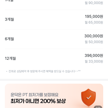
월
90,000
원
195,000
원
3개월
월
65,000
원
300,000
원
6개월
월
50,000
원
396,000
원
12개월
월
33,000
원
잔화로 상담예약 후 방문해 주시면 혜택을 받으실 수 있습니다~~^^