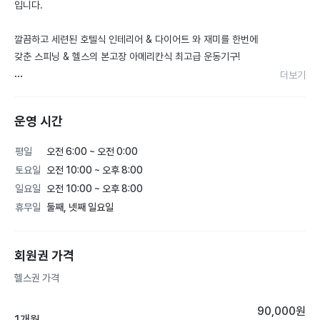
입니다.

깔끔하고 세련된 호텔식 인테리어 & 다이어트 와 재미를 한번에 
갖춘 스피닝 & 헬스의 본고장 아메리칸식 최고급 운동기구!

더보기
회원권 상담예약 방문시 체성분측정 & 무료 오리엔테이션 지도
를 해드립니다!

운영 시간
운동법을 모르시더라도 걱정은 No!!!!

평일
오전 6:00 ~ 오전 0:00
실력있는 수도권 트레이너 출신의 점장님과 대전 최고의 남,여 
토요일
오전 10:00 ~ 오후 8:00
트레이너 선생님들과 대전 최고의 G스피닝 전문 강사들이 포진
일요일
오전 10:00 ~ 오후 8:00
해 있어 언제나 즐겁게 내집같은 편안함으로

휴무일
둘째, 넷째 일요일
운동을 하실 수있는 프리미엄 헬스장 서비스를 만나보세요!!
회원권 가격
헬스권 가격
90,000
원
1개월