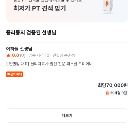
중리동의 검증된 선생님
이하늘
선생님
0.0
(
0
)
검증 자격
10
엔젤짐 송촌점
[엔젤짐 대표] 물리치료사 출신 전문 퍼스널 트레이너
운닥 혜택
회당
70,000원
1회 체험
0
원
더보기