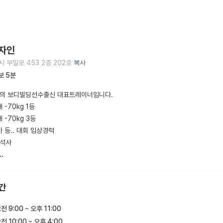
자인
 부일로 453 2층 202호
복사
보 5분
력의 보디빌딩선수출신 대표트레이너입니다.

-70kg 1등

-70kg 3등

등.. 대회 입상경력

석사

f국제퍼스널트레이닝 교육수료

이닝교육수료

간
동, 펑셔널트레이닝 교육

산학협력기관

전 9:00 ~ 오후 11:00
필 50%지원(신사동 어필룩)

전 10:00 ~ 오후 4:00