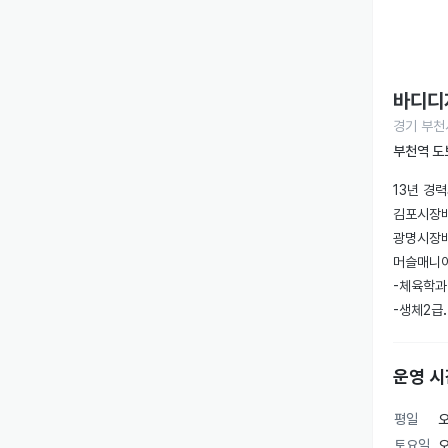
바디디
경기 부천시
부천역 도
13년 경
김포시장배 
광명시장배 
머슬매니아 
-체육학과
-생체2급

-fisa
-재활트레
운영 시
-기능성운
-부천대학
평일
오
-바디프로
토요일
오