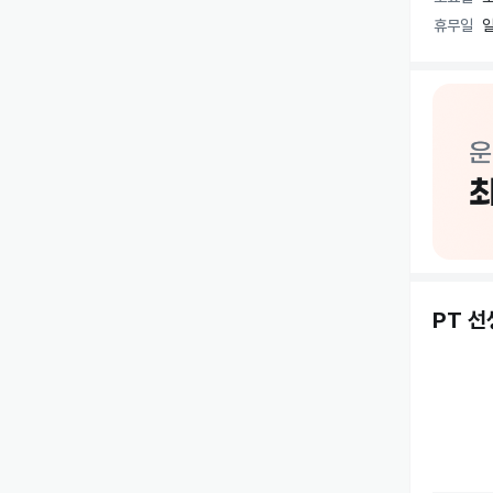
-vog헤어
휴무일
일
운동은 정
하지만 얼
다. 트레
질 수 있으
인원 제한으
대표 직접
PT 