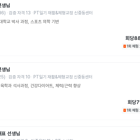
선생님
36
)
검증 자격
13
PT일기 재활&체형교정 신중동센터
학교 박사 과정, 스포츠 의학 기반
회당
8
1회 체험
선생님
25
)
검증 자격
10
PT일기 재활&체형교정 신중동센터
육학과 석사과정, 건강다이어트, 체력/근력 향상
회당
7
1회 체험
대표
선생님