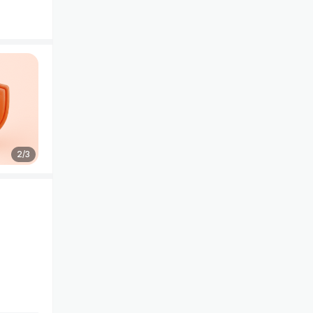
2
/
3