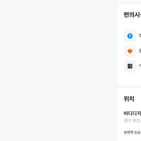
편의시
위치
바디디
경기 부천시
부천역 도보