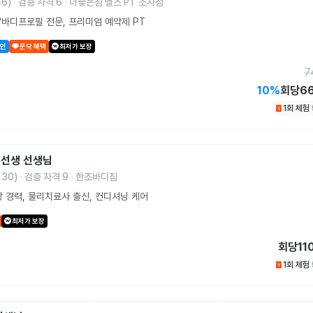
16
)
검증 자격
6
더좋은짐 헬스 PT 소사점
바디프로필 전문, 프리미엄 예약제 PT
할인
운닥 혜택
최저가 보장
7
10
%
회당
6
1회 체험
김선생
선생님
130
)
검증 자격
9
한조바디짐
상 경력, 물리치료사 출신, 컨디셔닝 케어
최저가 보장
회당
11
1회 체험