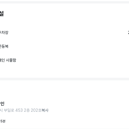
설
주차장
운동복
개인 사물함
자인
 부일로 453 2층 202호
복사
 5분