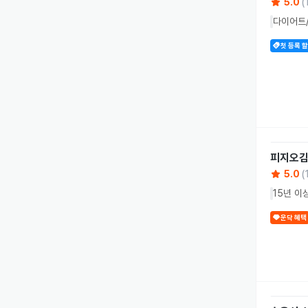
5.0
(
다이어트/
첫 등록 
피지오
5.0
(
15년 이
운닥 혜택