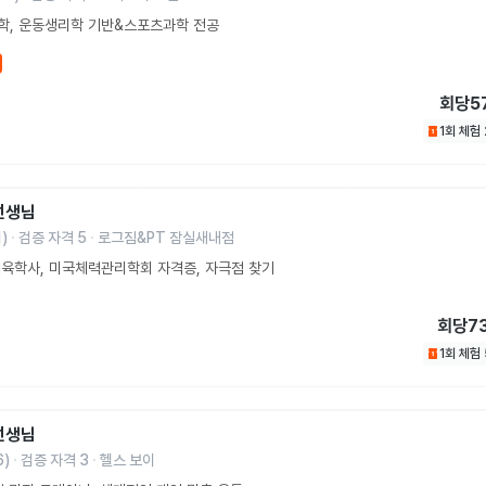
학, 운동생리학 기반&스포츠과학 전공
회당
5
1회 체험
선생님
1
)
검증 자격
5
로그짐&PT 잠실새내점
육학사, 미국체력관리학회 자격증, 자극점 찾기
회당
7
1회 체험
선생님
6
)
검증 자격
3
헬스 보이