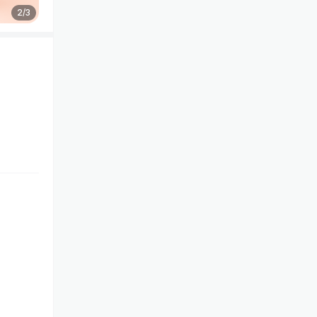
2
/
3