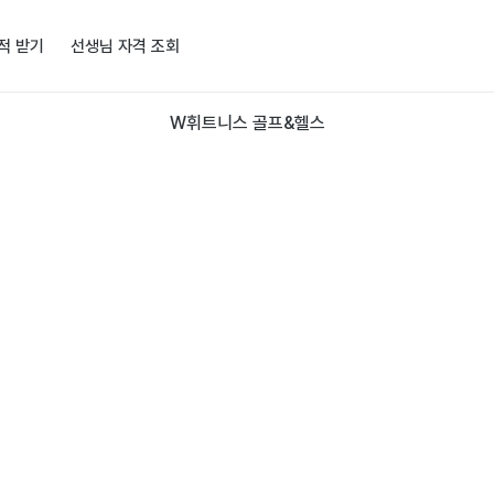
적 받기
선생님 자격 조회
W휘트니스 골프&헬스