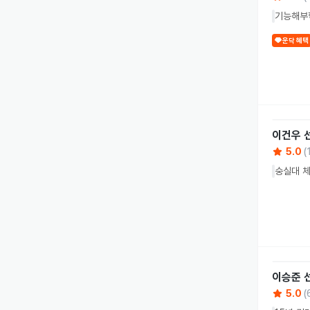
기능해부
운닥 혜택
이건우
5.0
(
숭실대 체
이승준
5.0
(