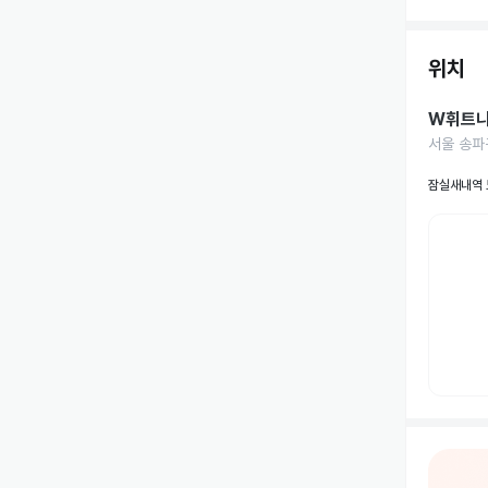
위치
W휘트니
서울 송파
잠실새내역 