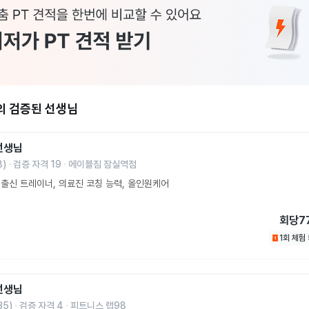
의 검증된 선생님
선생님
8
)
검증 자격
19
에이블짐 잠실역점
출신 트레이너, 의료진 코칭 능력, 올인원케어
회당
7
1회 체험
선생님
35
)
검증 자격
4
피트니스 랩98