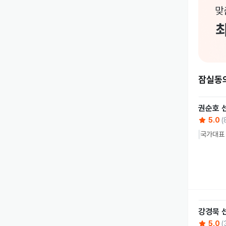
잠실동
권순호
5.0
(
국가대표 
강경묵
5.0
(