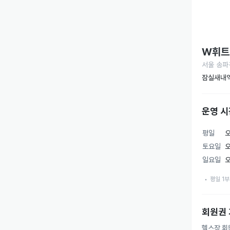
W휘트
서울 송파
잠실새내역
운영 시
평일
오
토요일
오
일요일
오
평일 1부
회원권
헬스장 회