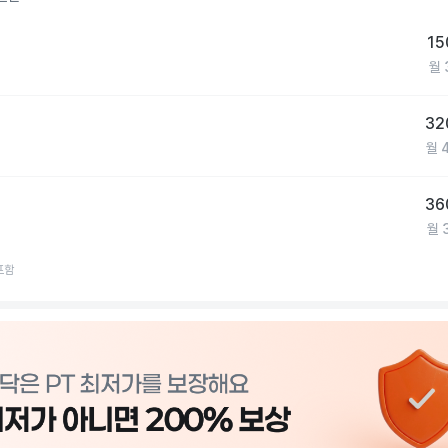
15
월
32
월
36
월
포함