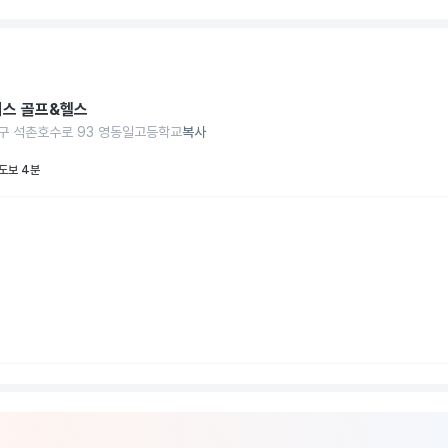
스 골프&헬스
구 석촌호수로 93 영동일고등학교
복사
도보 4분