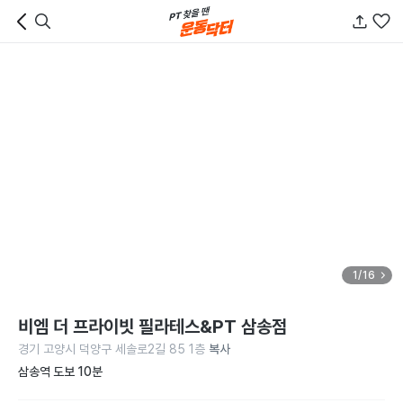
1/16
비엠 더 프라이빗 필라테스&PT 삼송점
경기 고양시 덕양구 세솔로2길 85 1층
복사
삼송역 도보 10분