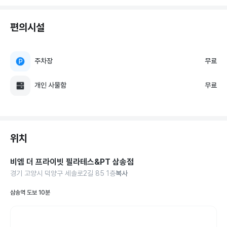
편의시설
주차장
무료
개인 사물함
무료
위치
비엠 더 프라이빗 필라테스&PT 삼송점
경기 고양시 덕양구 세솔로2길 85 1층
복사
삼송역 도보 10분