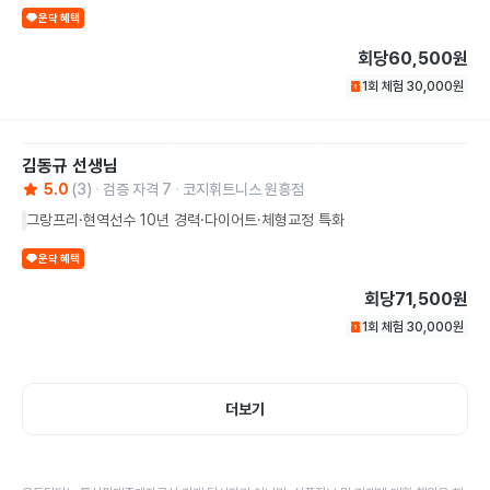
운닥 혜택
회당
60,500원
1회 체험
30,000
원
김동규
선생님
5.0
(
3
)
검증 자격
7
코지휘트니스 원흥점
그랑프리·현역선수 10년 경력·다이어트·체형교정 특화
운닥 혜택
회당
71,500원
1회 체험
30,000
원
더보기