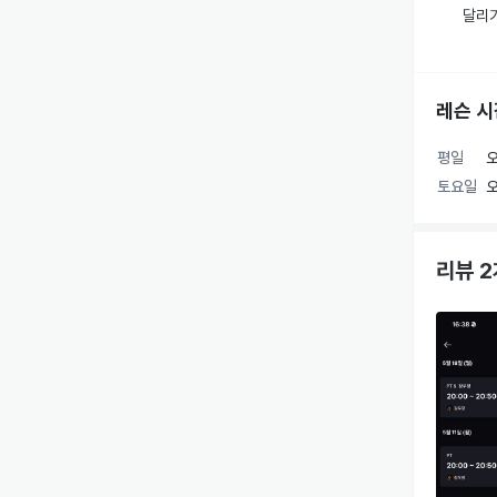
달리기
한국인
회원님
End
⚙️ 
니다.

레슨 시
① 상
상체 
웨이트
평일
오
동양인
상태에
토요일
오
국내에
② 하
슬레드
직접 
리뷰 2
이동 
어디서
③ 코
교과서
상하체
동시에
가르치
④ 단축
📌 
로잉,
니다.

✅ 상
✅ 근