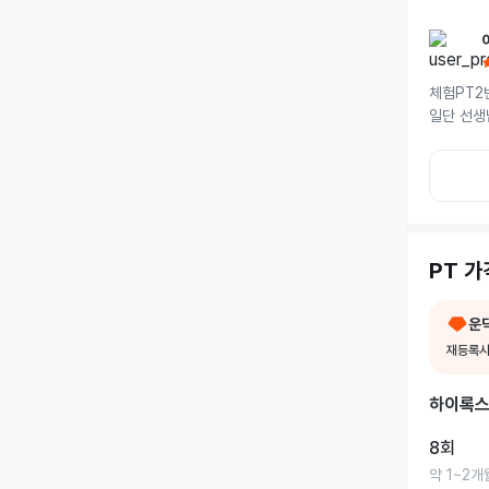
체험PT2번
일단 선생
솔직히 1
봐주세요.
오시고 또
니다.

그리고 요
는데, 고
PT 가
도 6키로 
좀만 더 
운
재등록시
하이록스
8회
약
1~2개