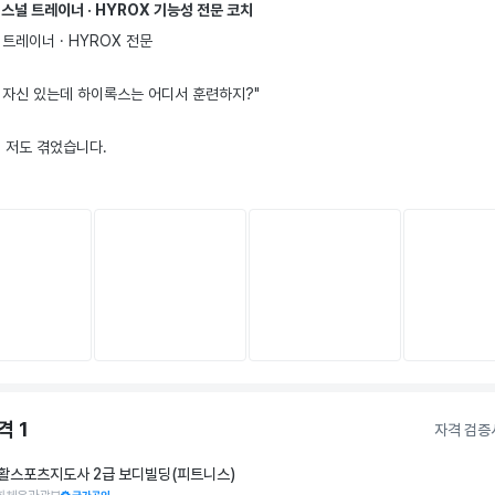
스널 트레이너 · HYROX 기능성 전문 코치
 트레이너 · HYROX 전문

 자신 있는데 하이록스는 어디서 훈련하지?"

 저도 겪었습니다.

의 대부분의 코칭은 감각과 경험에 의존합니다.

유산소대로, 웨이트는 웨이트대로. 두 훈련을 과학적으로 결합한 체계를 갖춘 곳은 
의 없는 게 현실입니다.

 하이록스의 본고장 유럽 카디오 전문가 Dr. Dan(Endurox)과 올림픽 리프팅 
렝스 코치 Adam에게 훈련 방법론을 배웠습니다. (한국인 중 유일한 이수자)

더보기
근육은 유지하면서 심폐와 하체 기능 향상

유산소를 연결하는 Endurox 훈련 기반 동양인 체형 맞춤 설계

격
1
자격 검증
PT 10,000회 이상.

활스포츠지도사 2급 보디빌딩(피트니스)
닌 데이터로, 수많은 시행착오가 쌓인 코칭을 받으실 수 있습니다.
