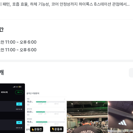
 패턴, 호흡 효율, 하체 기능성, 코어 안정성까지 하이록스 8스테이션 관점에서 
 중 이 프로그램을 이수 중인 사람은 저 혼자입니다.

의 현재 수준을 분석합니다. 그래야 시간 낭비 없는 맞춤 프로그램이 나옵니다.

urox 기반 훈련으로 유산소와 근력이 충돌하지 않고 시너지를 내는 구조를 설계합
2단계 : 5가지 핵심 훈련 구조

간
체 근비대 × 유산소 병행 효율

근육은 유지하면서 심폐와 하체 기능성을 끌어올리는 것.

로 쌓은 근력을 하이록스에서 쓸 수 있게 전환합니다. 근력이 있어도 유산소 피로 
전 11:00 ~ 오후 6:00
 체형에 맞게 재설계해서 전달합니다.

서 발휘 못 하면 의미 없습니다. 두 자극을 동시에 견디는 몸을 만듭니다.

전 11:00 ~ 오후 6:00
서 이 조합으로 코칭받을 수 있는 곳은 현재 저 뿐입니다.

체 기능성 강화

 푸시·풀, 런지, 월스트 스쿼트. 단순 근력이 아니라 레이스 내내 무너지지 않는 
HYROX 대회에 출전하며 레이스를 몸으로 배웠습니다.

개
효율을 만드는 훈련입니다.

 무너지고 어디서 살아남는지,

어 강화

가 아닌 현장에서 쌓은 데이터입니다.

를 연결하는 코어 없이는 후반 스테이션에서 폼이 무너집니다. 안정성과 강성을 
 훈련합니다.

는 것과 직접 하는 것은 다릅니다. 저는 둘 다 합니다.

성(Concentric) 훈련

이런 분께 맞습니다

 버피, 월볼에서 필요한 순간 폭발력. 빠른 근육 수축으로 스테이션 시간을 단축합
체 근육은 지키면서 하이록스 준비하고 싶은 분

손실이 걱정돼 달리기를 망설이는 분
