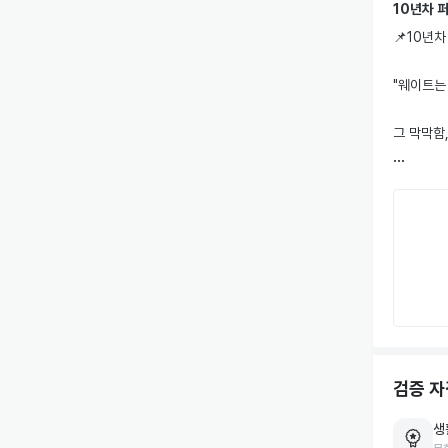
10년차 퍼
📌10년차
"웨이트는
그 막막함,
현재 한국
유산소는 
국내에 거
그래서 저는
출신 스트
▪️상체 
▪️근력과 
검증 자
10년간 총 
생
감각이 아