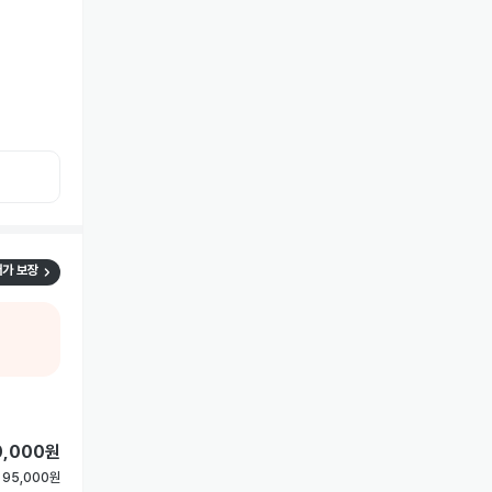
 열심히 
부해서 가져
알려주셧습
은 지양했
고, 체지방
가 보장
추천드려요~
0,000
원
95,000
원