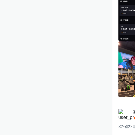
⑤ 플
✅ 하
탄성 
✅ 처
도 달
✅ 대
📈 
바쁜 
목표 
를 내
당일 
🌟 
✔️ 
✔️ 
✔️ 
✔️ 
바쁜 
맞는 
함께 
3개월차 