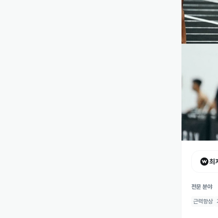
장우
최
버핏그라운
5.0
전문 분야
👏 최근 
근력향상