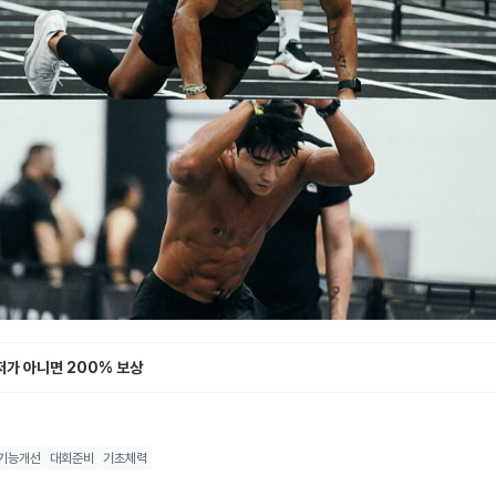
정
선생님
저가 아니면 200% 보상
드 PT 역삼GFC
리뷰
2
검증 자격
1
회당
85,000
원
혜택
한 달간
446
명
관심
기능개선
대회준비
기초체력