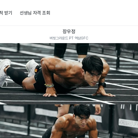
적 받기
선생님 자격 조회
장우정
버핏그라운드 PT 역삼GFC