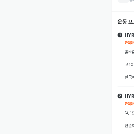
문
👉하이록
👉목표 
운동 
👉상체 근
HY
👉보디빌
1
근력향
🏢 남다른
올바른
- 복층 
📌1
- 해머스
한국에
- 호텔급 
유산소
HY
두 훈
2
근력향
저는 
🔍 
현재 
단순히
Ada