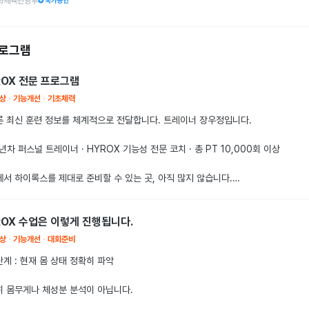
화체육관광부
스 대회에 처음 나가보고 싶은 분

기록을 달성하고 싶은 분

프로그램
육을 지키면서 심폐(하체) 기능 강화(Endurox 기반)

ROX 전문 프로그램
더형 체형 맞춤 러닝 교정

상
기능개선
기초체력
 훈련 공간 (강남 파이낸스센터 & 버핏그라운드 GFC점)

 최신 훈련 정보를 체계적으로 전달합니다. 트레이너 장우정입니다.

구조 압도적인 층고와 개방감

0년차 퍼스널 트레이너 · HYROX 기능성 전문 코치 · 총 PT 10,000회 이상

트렝스·왓슨 등 하이엔드 머신 50대 이상 트레드밀 22대

서 하이록스를 제대로 준비할 수 있는 곳, 아직 많지 않습니다.

사우나 / 평일 3시간, 주말 4시간 주차 지원
는 유산소대로, 웨이트는 웨이트대로.

ROX 수업은 이렇게 진행됩니다.
련을 과학적으로 결합해 프로그래밍하는 곳은 국내에 거의 없습니다.

상
기능개선
대회준비
그 한계를 느끼고 유럽으로 눈을 돌렸습니다.

1단계 : 현재 몸 상태 정확히 파악

유럽 카디오 전문가 Dr. Dan(Endurox)과 올림픽 리프팅 출신 스트렝스 코치 
 몸무게나 체성분 분석이 아닙니다.

m 의 지도 아래 훈련 방법론을 직접 배우고 있습니다.
